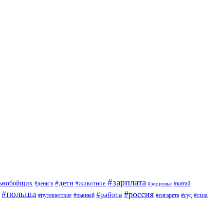
#зарплата
#дети
льнобойщик
#животное
#деньга
#китай
#здоровье
#польша
#россия
#работа
#сша
#путешествие
#пьяный
#сигарета
#суд