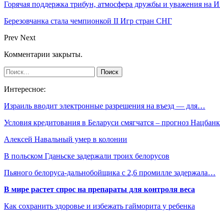
Горячая поддержка трибун, атмосфера дружбы и уважения на И
Березовчанка стала чемпионкой II Игр стран СНГ
Prev
Next
Комментарии закрыты.
Интересное:
Израиль вводит электронные разрешения на въезд — для…
Условия кредитования в Беларуси смягчатся – прогноз Нацбанк
Алексей Навальный умер в колонии
В польском Гданьске задержали троих белорусов
Пьяного белоруса-дальнобойщика с 2,6 промилле задержала…
В мире растет спрос на препараты для контроля веса
Как сохранить здоровье и избежать гайморита у ребенка