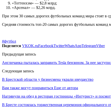
«Тоттенхэм» — $2,8 млрд;
«Арсенал» — $2,26 млрд.
При этом 30 самых дорогих футбольных команд мира стоят в ср
Средняя стоимость топ-20 самых дорогих футбольных команд мир
#футбол
Поделится
VK
OK.ru
Facebook
Twitter
WhatsApp
Telegram
Viber
Предыдущая запись
Англичанка пыталась заправить Tesla бензином. За нее заступ
Следующая запись
В Брестской области у бизнесмена украли имущество
Вам также могут понравиться
Еще от автора
Нагрянули на обед в ресторан гостиницы «Интурист» и посмо
В Бресте состоялась торжественная церемония официального 