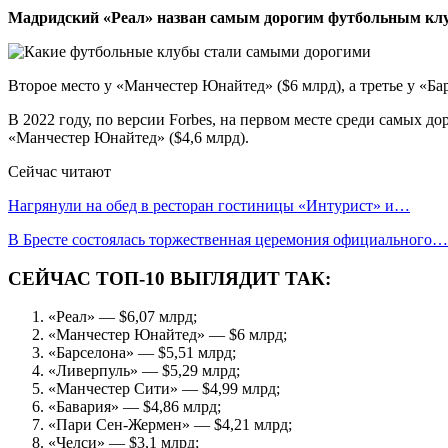
Мадридский «Реал» назван самым дорогим футбольным клубом
Второе место у «Манчестер Юнайтед» ($6 млрд), а третье у «Ба
В 2022 году, по версии Forbes, на первом месте среди самых до
«Манчестер Юнайтед» ($4,6 млрд).
Сейчас читают
Нагрянули на обед в ресторан гостиницы «Интурист» и…
В Бресте состоялась торжественная церемония официального…
СЕЙЧАС ТОП-10 ВЫГЛЯДИТ ТАК:
«Реал» — $6,07 млрд;
«Манчестер Юнайтед» — $6 млрд;
«Барселона» — $5,51 млрд;
«Ливерпуль» — $5,29 млрд;
«Манчестер Сити» — $4,99 млрд;
«Бавария» — $4,86 млрд;
«Пари Сен-Жермен» — $4,21 млрд;
«Челси» — $3,1 млрд;