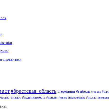
елок
а»
рактики
ории?
ы справиться
рест
#брестская_область
#гибель
#германия
#да
#гродно
#налог
#недвижимость
чество
#пенсия
#пожар
#пинск
#подорожание
#полиция
щены.