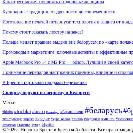
Как стресс может повлиять на здоровье женщины
Кулинарные традиции: от древности до современности
Изготовление печатей нотариуса: технология и защита от подд
Почему стоит заказать люстру на заказ?
Польша меняет правила выдачи виз белорусам по «карте поляк
Промокоды в маркетинге: ключевые аспекты и эффективные п
Apple Macbook Pro 14 с M2 Pro — обзор. Лучший в своей катег
Понимание перепадов настроения: причины, влияние и способ
В Бресте стартовали продажи березовика
Солярку воруют по-черному в Беларуси
Метки
#беларусь
#б
#tochka
#авто
#барановичи
#blizko
#автобус
#минск
#кредит
#контрабанда
#кража
#курс_валют
#литва
#мошенни
#медицина
#футбол
#телефон
#топливо
#умер
© 2026 - Новости Бреста и Брестской области. Все права защи