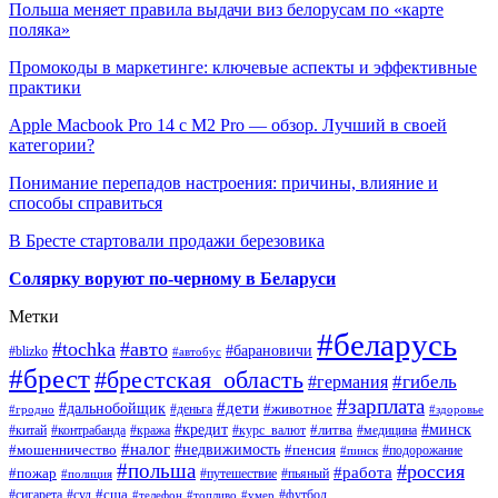
Польша меняет правила выдачи виз белорусам по «карте
поляка»
Промокоды в маркетинге: ключевые аспекты и эффективные
практики
Apple Macbook Pro 14 с M2 Pro — обзор. Лучший в своей
категории?
Понимание перепадов настроения: причины, влияние и
способы справиться
В Бресте стартовали продажи березовика
Солярку воруют по-черному в Беларуси
Метки
#беларусь
#tochka
#авто
#барановичи
#blizko
#автобус
#брест
#брестская_область
#гибель
#германия
#зарплата
#дети
#дальнобойщик
#животное
#деньга
#гродно
#здоровье
#минск
#кредит
#китай
#контрабанда
#кража
#курс_валют
#литва
#медицина
#налог
#недвижимость
#мошенничество
#пенсия
#пинск
#подорожание
#польша
#россия
#работа
#пожар
#путешествие
#пьяный
#полиция
#сша
#сигарета
#суд
#футбол
#телефон
#топливо
#умер