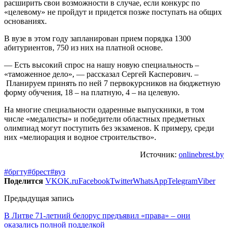
расширить свои возможности в случае, если конкурс по
«целевому» не пройдут и придется позже поступать на общих
основаниях.
В вузе в этом году запланирован прием порядка 1300
абитуриентов, 750 из них на платной основе.
— Есть высокий спрос на нашу новую специальность –
«таможенное дело», — рассказал Сергей Касперович. –
Планируем принять по ней 7 первокурсников на бюджетную
форму обучения, 18 – на платную, 4 – на целевую.
На многие специальности одаренные выпускники, в том
числе «медалисты» и победители областных предметных
олимпиад могут поступить без экзаменов. К примеру, среди
них «мелиорация и водное строительство».
Источник:
onlinebrest.by
#бргту
#брест
#вуз
Поделится
VK
OK.ru
Facebook
Twitter
WhatsApp
Telegram
Viber
Предыдущая запись
В Литве 71-летний белорус предъявил «права» – они
оказались полной подделкой