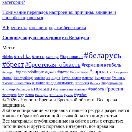
категории?
Понимание перепадов настроения: причины, влияние и
способы справиться
В Бресте стартовали продажи березовика
Солярку воруют по-черному в Беларуси
Метки
#беларусь
#tochka
#авто
#барановичи
#blizko
#автобус
#брест
#брестская_область
#гибель
#германия
#зарплата
#дети
#дальнобойщик
#животное
#деньга
#гродно
#здоровье
#минск
#кредит
#китай
#контрабанда
#кража
#курс_валют
#литва
#медицина
#налог
#недвижимость
#мошенничество
#пенсия
#пинск
#подорожание
#польша
#россия
#работа
#пожар
#путешествие
#пьяный
#полиция
#сша
#сигарета
#суд
#футбол
#телефон
#топливо
#умер
© 2026 - Новости Бреста и Брестской области. Все права
защищены.
Любое копирование материалов с нашего ресурса разрешается
только с обратной активной ссылкой на страницу статьи.
Все материалы опубликованные на сайте взяты с открытых
источников и других порталов интернета, все права на
авторство принадлежат их законным владельцам.