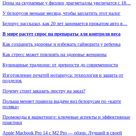
Цены на скупаемые у физлиц драгметаллы увеличатся с 18…
У белорусов меньше месяца, чтобы заплатить этот налог
Белорус рассказал, как 20 лет занимается прокатом авто в…
В мире растет спрос на препараты для контроля веса
Как сохранить здоровье и избежать гайморита у ребенка
Как стресс может повлиять на здоровье женщины
Кулинарные традиции: от древности до современности
Изготовление печатей нотариуса: технология и защита от
подделок
Почему стоит заказать люстру на заказ?
Польша меняет правила выдачи виз белорусам по «карте
поляка»
Промокоды в маркетинге: ключевые аспекты и эффективные
практики
Apple Macbook Pro 14 с M2 Pro — обзор. Лучший в своей