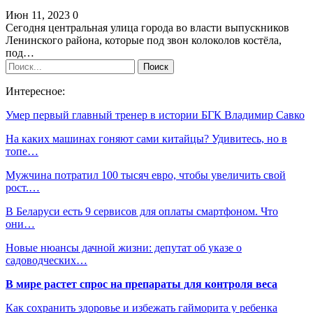
Июн 11, 2023
0
Сегодня центральная улица города во власти выпускников
Ленинского района, которые под звон колоколов костёла,
под…
Интересное:
Умер первый главный тренер в истории БГК Владимир Савко
На каких машинах гоняют сами китайцы? Удивитесь, но в
топе…
Мужчина потратил 100 тысяч евро, чтобы увеличить свой
рост.…
В Беларуси есть 9 сервисов для оплаты смартфоном. Что
они…
Новые нюансы дачной жизни: депутат об указе о
садоводческих…
В мире растет спрос на препараты для контроля веса
Как сохранить здоровье и избежать гайморита у ребенка