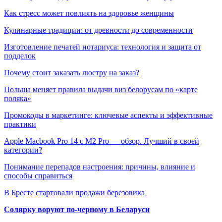
Как стресс может повлиять на здоровье женщины
Кулинарные традиции: от древности до современности
Изготовление печатей нотариуса: технология и защита от
подделок
Почему стоит заказать люстру на заказ?
Польша меняет правила выдачи виз белорусам по «карте
поляка»
Промокоды в маркетинге: ключевые аспекты и эффективные
практики
Apple Macbook Pro 14 с M2 Pro — обзор. Лучший в своей
категории?
Понимание перепадов настроения: причины, влияние и
способы справиться
В Бресте стартовали продажи березовика
Солярку воруют по-черному в Беларуси