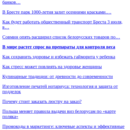
банков…
В Бресте парк 1000-летия залит осенними красками.…
Как будет работать общественный транспорт Бреста 3 июля,
в…
Совмин опять расширил список белорусских товаров по…
В мире растет спрос на препараты для контроля веса
Как сохранить здоровье и избежать гайморита у ребенка
Как стресс может повлиять на здоровье женщины
Кулинарные традиции: от древности до современности
Изготовление печатей нотариуса: технология и защита от
подделок
Почему стоит заказать люстру на заказ?
Польша меняет правила выдачи виз белорусам по «карте
поляка»
Промокоды в маркетинге: ключевые аспекты и эффективные