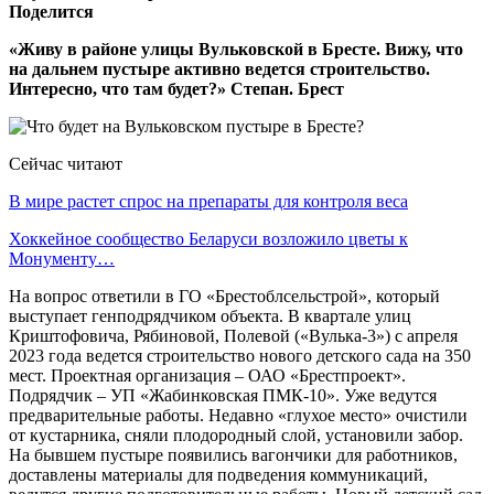
Поделится
«Живу в районе улицы Вульковской в Бресте. Вижу, что
на дальнем пустыре активно ведется строительство.
Интересно, что там будет?» Степан. Брест
Сейчас читают
В мире растет спрос на препараты для контроля веса
Хоккейное сообщество Беларуси возложило цветы к
Монументу…
На вопрос ответили в ГО «Брестоблсельстрой», который
выступает генподрядчиком объекта. В квартале улиц
Криштофовича, Рябиновой, Полевой («Вулька-3») с апреля
2023 года ведется строительство нового детского сада на 350
мест. Проектная организация – ОАО «Брестпроект».
Подрядчик – УП «Жабинковская ПМК-10». Уже ведутся
предварительные работы. Недавно «глухое место» очистили
от кустарника, сняли плодородный слой, установили забор.
На бывшем пустыре появились вагончики для работников,
доставлены материалы для подведения коммуникаций,