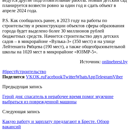
ведутся другие подготовительные работы. Новый детский сад
планируется возвести ровно за один год и сдать объект в
апреле 2024 года.
P.S. Как сообщалось ранее, в 2023 году на работы по
строительству и реконструкции объектов сферы образования
города будет выделено более 30 миллионов рублей
бюджетных средств. Начнется строительство двух детских
садов – в микрорайоне «Вулька-3» (350 мест) и на улице
Лейтенанта Рябцева (190 мест), а также общеобразовательной
школы на 1020 мест в микрорайоне «ЮЗМР-5».
Источник:
onlinebrest.by
#брест
#строительство
Поделится
VK
OK.ru
Facebook
Twitter
WhatsApp
Telegram
Viber
Предыдущая запись
Герой дня: спасатель в нерабочее время помог мужчине
выбраться из поврежденной машины
Следующая запись
Какую работу и зарплату предлагают в Бресте. Обзор
вакансий