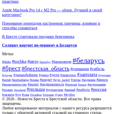
практики
Apple Macbook Pro 14 с M2 Pro — обзор. Лучший в своей
категории?
Понимание перепадов настроения: причины, влияние и
способы справиться
В Бресте стартовали продажи березовика
Солярку воруют по-черному в Беларуси
Метки
#беларусь
#tochka
#авто
#барановичи
#blizko
#автобус
#брест
#брестская_область
#гибель
#германия
#зарплата
#дети
#дальнобойщик
#животное
#деньга
#гродно
#здоровье
#минск
#кредит
#китай
#контрабанда
#кража
#курс_валют
#литва
#медицина
#налог
#недвижимость
#мошенничество
#пенсия
#пинск
#подорожание
#польша
#россия
#работа
#пожар
#путешествие
#пьяный
#полиция
#сша
#сигарета
#суд
#футбол
#телефон
#топливо
#умер
© 2026 - Новости Бреста и Брестской области. Все права
защищены.
Любое копирование материалов с нашего ресурса разрешается
только с обратной активной ссылкой на страницу статьи.