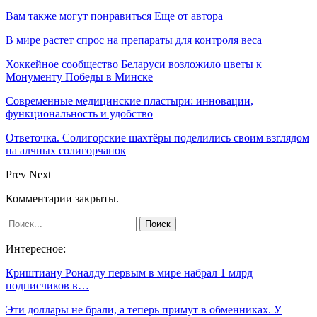
Вам также могут понравиться
Еще от автора
В мире растет спрос на препараты для контроля веса
Хоккейное сообщество Беларуси возложило цветы к
Монументу Победы в Минске
Современные медицинские пластыри: инновации,
функциональность и удобство
Ответочка. Солигорские шахтёры поделились своим взглядом
на алчных солигорчанок
Prev
Next
Комментарии закрыты.
Интересное:
Криштиану Роналду первым в мире набрал 1 млрд
подписчиков в…
Эти доллары не брали, а теперь примут в обменниках. У