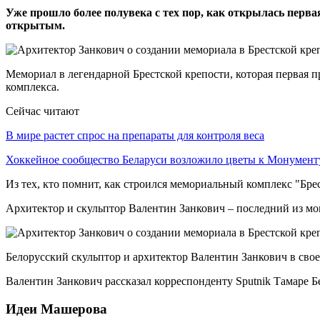
Уже прошло более полувека с тех пор, как открылась перва
открытым.
Мемориал в легендарной Брестской крепости, которая первая пр
комплекса.
Сейчас читают
В мире растет спрос на препараты для контроля веса
Хоккейное сообщество Беларуси возложило цветы к Монумен
Из тех, кто помнит, как строился мемориальный комплекс "Брес
Архитектор и скульптор Валентин Занкович – последний из мог
Белорусский скульптор и архитектор Валентин Занкович в свое
Валентин Занкович рассказал корреспонденту Sputnik Тамаре Бе
Идеи Машерова