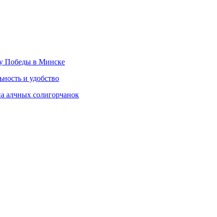
ту Победы в Минске
ность и удобство
на алчных солигорчанок