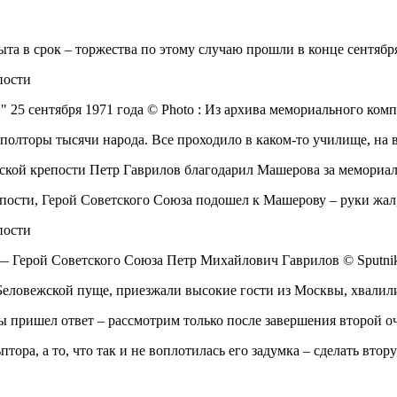
та в срок – торжества по этому случаю прошли в конце сентября
 25 сентября 1971 года © Photo : Из архива мемориального комп
полторы тысячи народа. Все проходило в каком-то училище, на 
тской крепости Петр Гаврилов благодарил Машерова за мемориал
пости, Герой Советского Союза подошел к Машерову – руки жал,
 — Герой Советского Союза Петр Михайлович Гаврилов © Sputni
 Беловежской пуще, приезжали высокие гости из Москвы, хвалили
 пришел ответ – рассмотрим только после завершения второй о
птора, а то, что так и не воплотилась его задумка – сделать втор