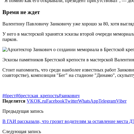
"Я помню как его открывали, президент присутствовал", — доб
Время не ждет
Валентину Павловичу Занковичу уже хорошо за 80, хотя выгляди
У него в мастерской хранятся эскизы второй очереди мемориала
парков.
Эскизы памятников Брестской крепости в мастерской Валентин
Стоит напомнить, что среди наиболее известных работ Занкович
соавторстве), композиция "Бег" на стадионе "Динамо", скульп
#брест
#брестская_крепость
#занкович
Поделится
VK
OK.ru
Facebook
Twitter
WhatsApp
Telegram
Viber
Предыдущая запись
В ГАИ рассказали, что грозит водителям за оставление места 
Следующая запись