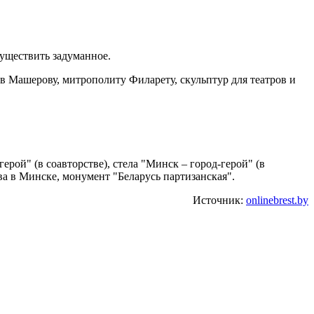
существить задуманное.
ов Машерову, митрополиту Филарету, скульптур для театров и
рой" (в соавторстве), стела "Минск – город-герой" (в
ва в Минске, монумент "Беларусь партизанская".
Источник:
onlinebrest.by