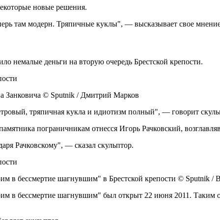
екоторые новые решения.
еперь там модерн. Тряпичные куклы", — высказывает свое мнени
лило немалые деньги на вторую очередь Брестской крепости.
а Занковича © Sputnik / Дмитрий Марков
етровый, тряпичная кукла и идиотизм полный", — говорит скуль
 памятника пограничникам отнесся Игорь Рачковский, возглавл
аря Рачковскому", — сказал скульптор.
м в бессмертие шагнувшим" в Брестской крепости © Sputnik / 
им в бессмертие шагнувшим" был открыт 22 июня 2011. Таким 