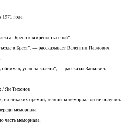
 1971 года.
лекса "Брестская крепость-герой"
въезде в Брест", — рассказывает Валентин Павлович.
.
 обнимал, упал на колени", — рассказал Занкович.
k / Ян Тихонов
, но никаких премий, званий за мемориал он не получил.
череди мемориала.
ую часть мемориала.