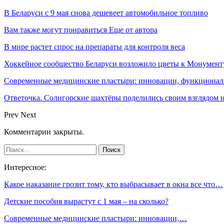
В Беларуси с 9 мая снова дешевеет автомобильное топливо
Вам также могут понравиться
Еще от автора
В мире растет спрос на препараты для контроля веса
Хоккейное сообщество Беларуси возложило цветы к Монумен
Современные медицинские пластыри: инновации, функциональ
Ответочка. Солигорские шахтёры поделились своим взглядом 
Prev
Next
Комментарии закрыты.
Интересное:
Какое наказание грозит тому, кто выбрасывает в окна все что…
Детские пособия вырастут с 1 мая – на сколько?
Современные медицинские пластыри: инновации,…