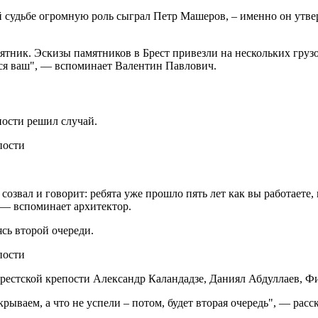
й судьбе огромную роль сыграл Петр Машеров, – именно он утве
ятник. Эскизы памятников в Брест привезли на нескольких груз
ится ваш", — вспоминает Валентин Павлович.
пости решил случай.
созвал и говорит: ребята уже прошло пять лет как вы работаете
 — вспоминает архитектор.
сь второй очереди.
рестской крепости Александр Каландадзе, Даниял Абдуллаев, Фи
крываем, а что не успели – потом, будет вторая очередь", — расс