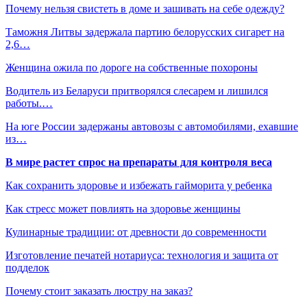
Почему нельзя свистеть в доме и зашивать на себе одежду?
Таможня Литвы задержала партию белорусских сигарет на
2,6…
Женщина ожила по дороге на собственные похороны
Водитель из Беларуси притворялся слесарем и лишился
работы.…
На юге России задержаны автовозы с автомобилями, ехавшие
из…
В мире растет спрос на препараты для контроля веса
Как сохранить здоровье и избежать гайморита у ребенка
Как стресс может повлиять на здоровье женщины
Кулинарные традиции: от древности до современности
Изготовление печатей нотариуса: технология и защита от
подделок
Почему стоит заказать люстру на заказ?