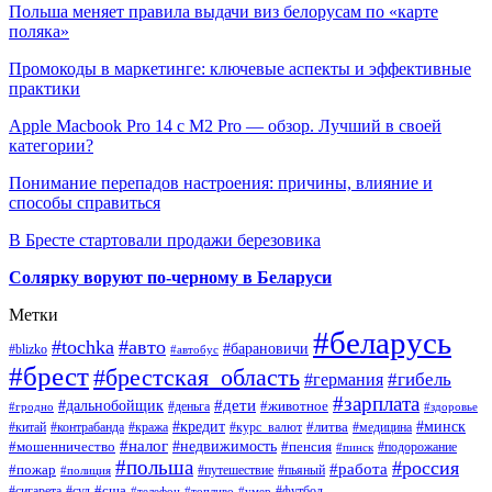
Польша меняет правила выдачи виз белорусам по «карте
поляка»
Промокоды в маркетинге: ключевые аспекты и эффективные
практики
Apple Macbook Pro 14 с M2 Pro — обзор. Лучший в своей
категории?
Понимание перепадов настроения: причины, влияние и
способы справиться
В Бресте стартовали продажи березовика
Солярку воруют по-черному в Беларуси
Метки
#беларусь
#tochka
#авто
#барановичи
#blizko
#автобус
#брест
#брестская_область
#гибель
#германия
#зарплата
#дети
#дальнобойщик
#животное
#деньга
#гродно
#здоровье
#минск
#кредит
#китай
#контрабанда
#кража
#курс_валют
#литва
#медицина
#налог
#недвижимость
#мошенничество
#пенсия
#пинск
#подорожание
#польша
#россия
#работа
#пожар
#путешествие
#пьяный
#полиция
#сша
#сигарета
#суд
#футбол
#телефон
#топливо
#умер