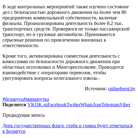
В ходе контрольных мероприятий также изучено состояние
дел с безопасностью дорожного движения на более чем 80
предприятиях коммунальной собственности, включая
филиалы. Проанализирована деятельность более 8,2 тыс.
транспортных средств. Проверялся не только пассажирский
транспорт, но и грузовые автомобили. Принимаются
серьезные решения по привлечению виновных к
ответственности.
Кроме того, активизирована совместная деятельность с
комиссиями по безопасности дорожного движения при
областных исполкомах и Мингорисполкоме. Проводится
взаимодействие с операторами перевозок, чтобы
урегулировать вопросы нелегального извоза.-
Источник:
onlinebrest.by
#беларусь
#маршрутка
Поделится
VK
OK.ru
Facebook
Twitter
WhatsApp
Telegram
Viber
Предыдущая запись
День государственных флага, герба и гимна будет отмечаться
в Беларуси