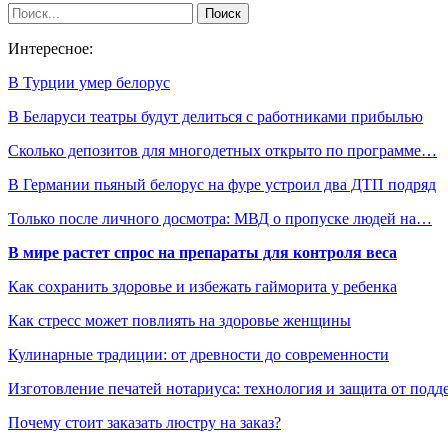
Интересное:
В Турции умер белорус
В Беларуси театры будут делиться с работниками прибылью
Сколько депозитов для многодетных открыто по программе…
В Германии пьяный белорус на фуре устроил два ДТП подряд
Только после личного досмотра: МВД о пропуске людей на…
В мире растет спрос на препараты для контроля веса
Как сохранить здоровье и избежать гайморита у ребенка
Как стресс может повлиять на здоровье женщины
Кулинарные традиции: от древности до современности
Изготовление печатей нотариуса: технология и защита от подд
Почему стоит заказать люстру на заказ?