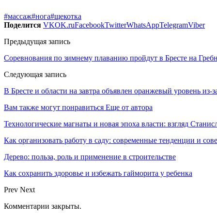
#массаж
#нога
#щекотка
Поделится
VK
OK.ru
Facebook
Twitter
WhatsApp
Telegram
Viber
Предыдущая запись
Соревнования по зимнему плаванию пройдут в Бресте на Гребн
Следующая запись
В Бресте и области на завтра объявлен оранжевый уровень из-з
Вам также могут понравиться
Еще от автора
Технологические магнаты и новая эпоха власти: взгляд Стани
Как организовать работу в саду: современные тенденции и сов
Дерево: польза, роль и применение в строительстве
Как сохранить здоровье и избежать гайморита у ребенка
Prev
Next
Комментарии закрыты.