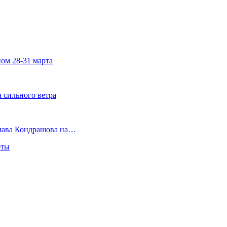
ом 28-31 марта
а сильного ветра
слава Кондрашова на…
еты