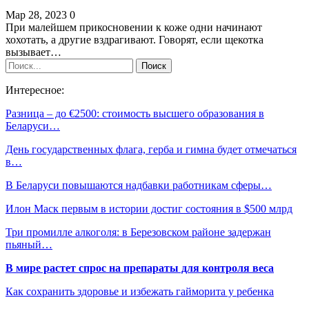
Мар 28, 2023
0
При малейшем прикосновении к коже одни начинают
хохотать, а другие вздрагивают. Говорят, если щекотка
вызывает…
Интересное:
Разница – до €2500: стоимость высшего образования в
Беларуси…
День государственных флага, герба и гимна будет отмечаться
в…
В Беларуси повышаются надбавки работникам сферы…
Илон Маск первым в истории достиг состояния в $500 млрд
Три промилле алкоголя: в Березовском районе задержан
пьяный…
В мире растет спрос на препараты для контроля веса
Как сохранить здоровье и избежать гайморита у ребенка