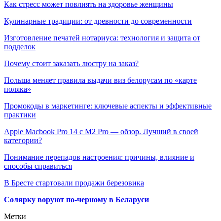
Как стресс может повлиять на здоровье женщины
Кулинарные традиции: от древности до современности
Изготовление печатей нотариуса: технология и защита от
подделок
Почему стоит заказать люстру на заказ?
Польша меняет правила выдачи виз белорусам по «карте
поляка»
Промокоды в маркетинге: ключевые аспекты и эффективные
практики
Apple Macbook Pro 14 с M2 Pro — обзор. Лучший в своей
категории?
Понимание перепадов настроения: причины, влияние и
способы справиться
В Бресте стартовали продажи березовика
Солярку воруют по-черному в Беларуси
Метки