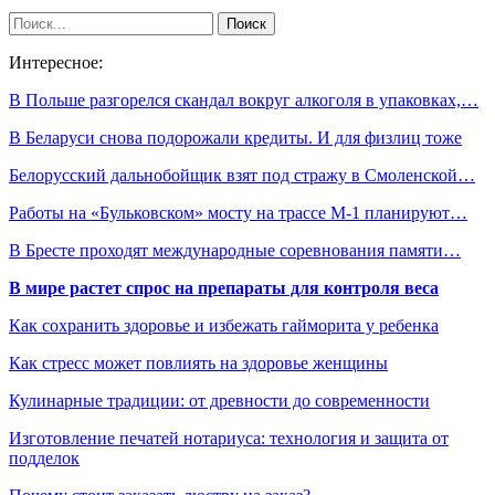
Интересное:
В Польше разгорелся скандал вокруг алкоголя в упаковках,…
В Беларуси снова подорожали кредиты. И для физлиц тоже
Белорусский дальнобойщик взят под стражу в Смоленской…
Работы на «Бульковском» мосту на трассе М-1 планируют…
В Бресте проходят международные соревнования памяти…
В мире растет спрос на препараты для контроля веса
Как сохранить здоровье и избежать гайморита у ребенка
Как стресс может повлиять на здоровье женщины
Кулинарные традиции: от древности до современности
Изготовление печатей нотариуса: технология и защита от
подделок