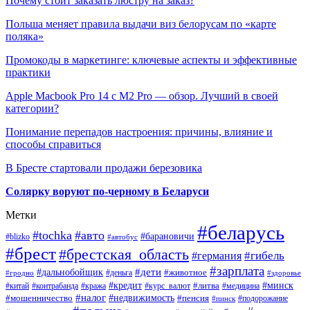
Почему стоит заказать люстру на заказ?
Польша меняет правила выдачи виз белорусам по «карте
поляка»
Промокоды в маркетинге: ключевые аспекты и эффективные
практики
Apple Macbook Pro 14 с M2 Pro — обзор. Лучший в своей
категории?
Понимание перепадов настроения: причины, влияние и
способы справиться
В Бресте стартовали продажи березовика
Солярку воруют по-черному в Беларуси
Метки
#беларусь
#tochka
#авто
#барановичи
#blizko
#автобус
#брест
#брестская_область
#гибель
#германия
#зарплата
#дети
#дальнобойщик
#животное
#деньга
#гродно
#здоровье
#минск
#кредит
#китай
#контрабанда
#кража
#курс_валют
#литва
#медицина
#налог
#недвижимость
#мошенничество
#пенсия
#пинск
#подорожание