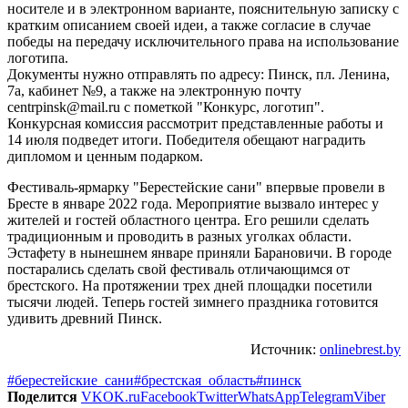
носителе и в электронном варианте, пояснительную записку с
кратким описанием своей идеи, а также согласие в случае
победы на передачу исключительного права на использование
логотипа.
Документы нужно отправлять по адресу: Пинск, пл. Ленина,
7а, кабинет №9, а также на электронную почту
centrpinsk@mail.ru с пометкой "Конкурс, логотип".
Конкурсная комиссия рассмотрит представленные работы и
14 июля подведет итоги. Победителя обещают наградить
дипломом и ценным подарком.
Фестиваль-ярмарку "Берестейские сани" впервые провели в
Бресте в январе 2022 года. Мероприятие вызвало интерес у
жителей и гостей областного центра. Его решили сделать
традиционным и проводить в разных уголках области.
Эстафету в нынешнем январе приняли Барановичи. В городе
постарались сделать свой фестиваль отличающимся от
брестского. На протяжении трех дней площадки посетили
тысячи людей. Теперь гостей зимнего праздника готовится
удивить древний Пинск.
Источник:
onlinebrest.by
#берестейские_сани
#брестская_область
#пинск
Поделится
VK
OK.ru
Facebook
Twitter
WhatsApp
Telegram
Viber