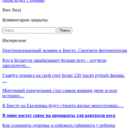
происходит с ценами
Prev
Next
Комментарии закрыты.
Интересное:
Централизованный экзамен в Бресте. Смотрите фоторепортаж
Кто в Беларуси зарабатывает больше всех – изучили
зарплатную…
Главбух перевел на свой счет более 220 тысяч рублей фирмы.
…
Минувший понедельник стал самым жарким днем за всю
историю…
В Бресте на Екельчика будут строить жилые многоэтажки.…
В мире растет спрос на препараты для контроля веса
Как сохранить здоровье и избежать гайморита у ребенка