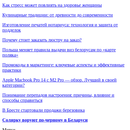
Как стресс может повлиять на здоровье женщины
Кулинарные традиции: от древности до современности
Изготовление печатей нотариуса: технология и защита от
подделок
Почему стоит заказать люстру на заказ?
Польша меняет правила выдачи виз белорусам по «карте
поляка»
Промокоды в маркетинге: ключевые аспекты и эффективные
практики
Apple Macbook Pro 14 с M2 Pro — обзор. Лучший в своей
категории?
Понимание перепадов настроения: причины, влияние и
способы справиться
В Бресте стартовали продажи березовика
Солярку воруют по-черному в Беларуси
Метки