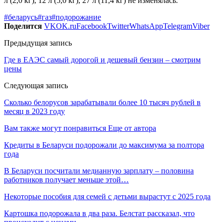
л (2,0 кг), 12 л (5,0 кг), 27 л (11,4 кг) не изменялась.
#беларусь
#газ
#подорожание
Поделится
VK
OK.ru
Facebook
Twitter
WhatsApp
Telegram
Viber
Предыдущая запись
Где в ЕАЭС самый дорогой и дешевый бензин – смотрим
цены
Следующая запись
Сколько белорусов зарабатывали более 10 тысяч рублей в
месяц в 2023 году
Вам также могут понравиться
Еще от автора
Кредиты в Беларуси подорожали до максимума за полтора
года
В Беларуси посчитали медианную зарплату – половина
работников получает меньше этой…
Некоторые пособия для семей с детьми вырастут с 2025 года
Картошка подорожала в два раза. Белстат рассказал, что