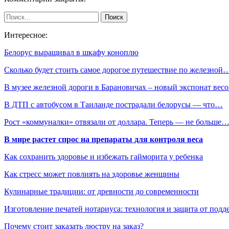
Интересное:
Белорус выращивал в шкафу коноплю
Сколько будет стоить самое дорогое путешествие по железной
В музее железной дороги в Барановичах – новый экспонат ве
В ДТП с автобусом в Таиланде пострадали белорусы — что…
Рост «коммуналки» отвязали от доллара. Теперь — не больше
В мире растет спрос на препараты для контроля веса
Как сохранить здоровье и избежать гайморита у ребенка
Как стресс может повлиять на здоровье женщины
Кулинарные традиции: от древности до современности
Изготовление печатей нотариуса: технология и защита от подд
Почему стоит заказать люстру на заказ?