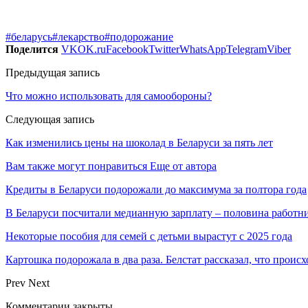
#беларусь
#лекарство
#подорожание
Поделится
VK
OK.ru
Facebook
Twitter
WhatsApp
Telegram
Viber
Предыдущая запись
Что можно использовать для самообороны?
Следующая запись
Как изменились цены на шоколад в Беларуси за пять лет
Вам также могут понравиться
Еще от автора
Кредиты в Беларуси подорожали до максимума за полтора года
В Беларуси посчитали медианную зарплату – половина работн
Некоторые пособия для семей с детьми вырастут с 2025 года
Картошка подорожала в два раза. Белстат рассказал, что проис
Prev
Next
Комментарии закрыты.