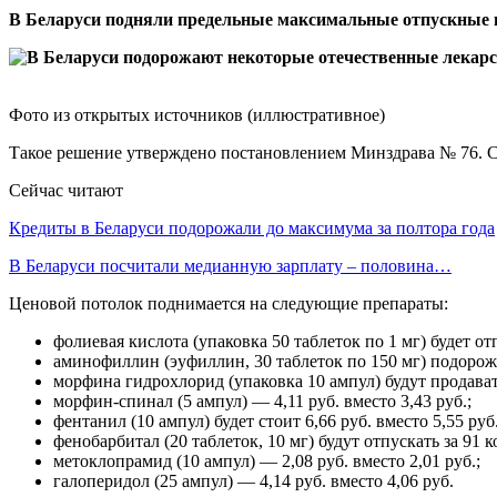
В Беларуси подняли предельные максимальные отпускные ц
Фото из открытых источников (иллюстративное)
Такое решение утверждено постановлением Минздрава № 76. Со
Сейчас читают
Кредиты в Беларуси подорожали до максимума за полтора года
В Беларуси посчитали медианную зарплату – половина…
Ценовой потолок поднимается на следующие препараты:
фолиевая кислота (упаковка 50 таблеток по 1 мг) будет от
аминофиллин (эуфиллин, 30 таблеток по 150 мг) подорожае
морфина гидрохлорид (упаковка 10 ампул) будут продавать 
морфин-спинал (5 ампул) — 4,11 руб. вместо 3,43 руб.;
фентанил (10 ампул) будет стоит 6,66 руб. вместо 5,55 руб.
фенобарбитал (20 таблеток, 10 мг) будут отпускать за 91 к
метоклопрамид (10 ампул) — 2,08 руб. вместо 2,01 руб.;
галоперидол (25 ампул) — 4,14 руб. вместо 4,06 руб.