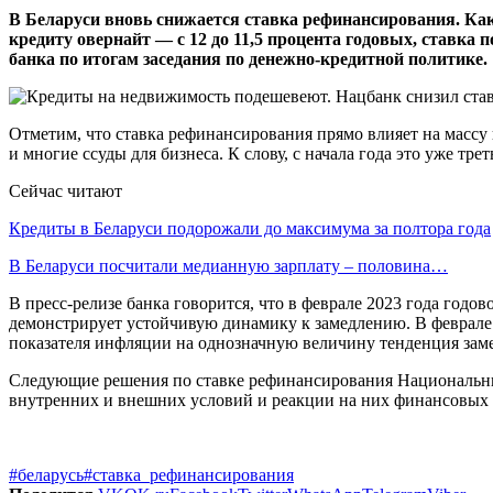
В Беларуси вновь снижается ставка рефинансирования. Как 
кредиту овернайт — с 12 до 11,5 процента годовых, ставка
банка по итогам заседания по денежно-кредитной политике.
Отметим, что ставка рефинансирования прямо влияет на массу
и многие ссуды для бизнеса. К слову, с начала года это уже тре
Сейчас читают
Кредиты в Беларуси подорожали до максимума за полтора года
В Беларуси посчитали медианную зарплату – половина…
В пресс-релизе банка говорится, что в феврале 2023 года годо
демонстрирует устойчивую динамику к замедлению. В феврале 2
показателя инфляции на однозначную величину тенденция замед
Следующие решения по ставке рефинансирования Национальный
внутренних и внешних условий и реакции на них финансовых
#беларусь
#ставка_рефинансирования