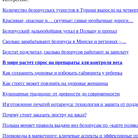
Количество белорусских туристов в Турции выросло на четвер
Красивые, опасные и… скучные: самые необычные дороги…
Белорусский дальнобойщик уехал в Польшу и пропал
Сколько зарабатывают белорусы в Минске и регионах –…
Белстат подсчитал, сколько белорусов работают за зарплату
В мире растет спрос на препараты для контроля веса
Как сохранить здоровье и избежать гайморита у ребенка
Как стресс может повлиять на здоровье женщины
Кулинарные традиции: от древности до современности
Изготовление печатей нотариуса: технология и защита от подд
Почему стоит заказать люстру на заказ?
Польша меняет правила выдачи виз белорусам по «карте поляк
Промокоды в маркетинге: ключевые аспекты и эффективные п