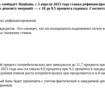
сообщает Нацбанк, с 3 апреля 2023 года ставка рефинансиров
 по депозиту овернайт — с 10 до 9,5 процента годовых. Соо
 кредитов. Это означает, что на полпроцента подешевеют почти
тье снижение ставки.
вой прирост потребительских цен замедлился до 11,7 процента п
023 года она составила 8,9 процента при 9,2 процента в предыд
ления темпов роста потребительских цен продолжится и в II ква
 банк будет принимать с учетом фактической и ожидаемой дин
 рынков.