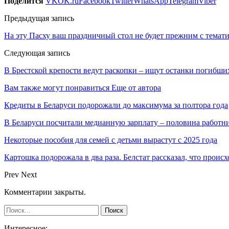
Поделится
VK
OK.ru
Facebook
Twitter
WhatsApp
Telegram
Viber
Предыдущая запись
На эту Пасху ваш праздничный стол не будет прежним с тема
Следующая запись
В Брестской крепости ведут раскопки – ищут останки погибших
Вам также могут понравиться
Еще от автора
Кредиты в Беларуси подорожали до максимума за полтора года
В Беларуси посчитали медианную зарплату – половина работн
Некоторые пособия для семей с детьми вырастут с 2025 года
Картошка подорожала в два раза. Белстат рассказал, что проис
Prev
Next
Комментарии закрыты.
Интересное: