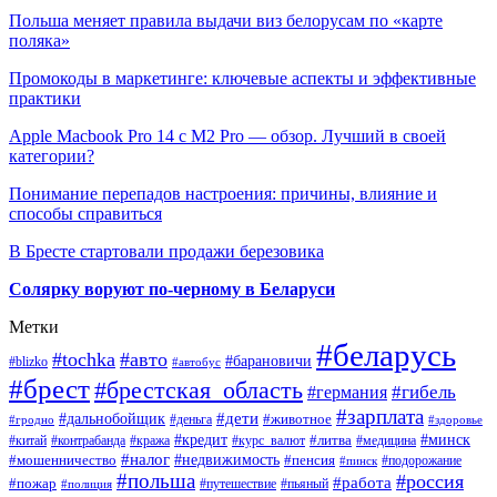
Польша меняет правила выдачи виз белорусам по «карте
поляка»
Промокоды в маркетинге: ключевые аспекты и эффективные
практики
Apple Macbook Pro 14 с M2 Pro — обзор. Лучший в своей
категории?
Понимание перепадов настроения: причины, влияние и
способы справиться
В Бресте стартовали продажи березовика
Солярку воруют по-черному в Беларуси
Метки
#беларусь
#tochka
#авто
#барановичи
#blizko
#автобус
#брест
#брестская_область
#гибель
#германия
#зарплата
#дети
#дальнобойщик
#животное
#деньга
#гродно
#здоровье
#минск
#кредит
#китай
#контрабанда
#кража
#курс_валют
#литва
#медицина
#налог
#недвижимость
#мошенничество
#пенсия
#пинск
#подорожание
#польша
#россия
#работа
#пожар
#путешествие
#пьяный
#полиция