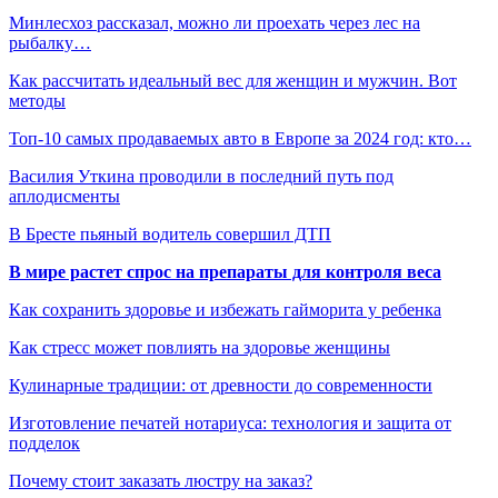
Минлесхоз рассказал, можно ли проехать через лес на
рыбалку…
Как рассчитать идеальный вес для женщин и мужчин. Вот
методы
Топ-10 самых продаваемых авто в Европе за 2024 год: кто…
Василия Уткина проводили в последний путь под
аплодисменты
В Бресте пьяный водитель совершил ДТП
В мире растет спрос на препараты для контроля веса
Как сохранить здоровье и избежать гайморита у ребенка
Как стресс может повлиять на здоровье женщины
Кулинарные традиции: от древности до современности
Изготовление печатей нотариуса: технология и защита от
подделок
Почему стоит заказать люстру на заказ?