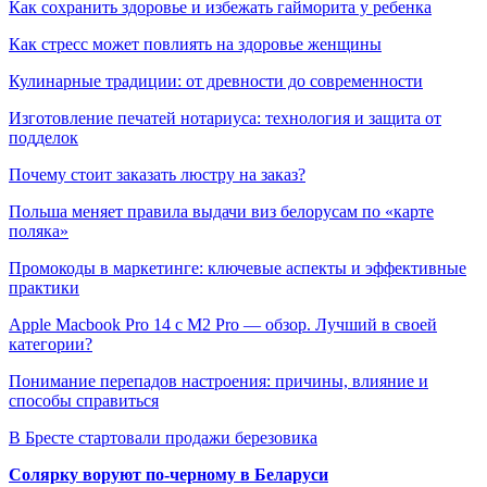
Как сохранить здоровье и избежать гайморита у ребенка
Как стресс может повлиять на здоровье женщины
Кулинарные традиции: от древности до современности
Изготовление печатей нотариуса: технология и защита от
подделок
Почему стоит заказать люстру на заказ?
Польша меняет правила выдачи виз белорусам по «карте
поляка»
Промокоды в маркетинге: ключевые аспекты и эффективные
практики
Apple Macbook Pro 14 с M2 Pro — обзор. Лучший в своей
категории?
Понимание перепадов настроения: причины, влияние и
способы справиться
В Бресте стартовали продажи березовика
Солярку воруют по-черному в Беларуси