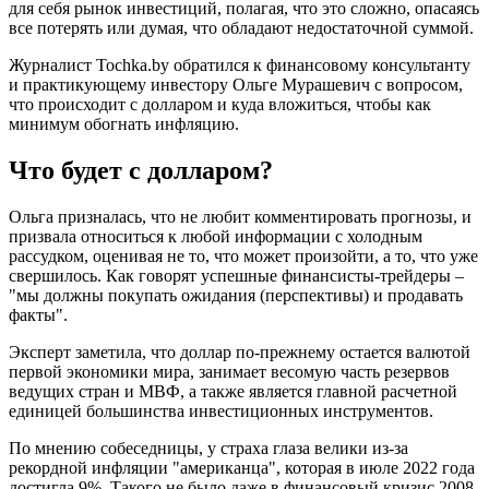
для себя рынок инвестиций, полагая, что это сложно, опасаясь
все потерять или думая, что обладают недостаточной суммой.
Журналист Tochka.by обратился к финансовому консультанту
и практикующему инвестору Ольге Мурашевич с вопросом,
что происходит с долларом и куда вложиться, чтобы как
минимум обогнать инфляцию.
Что будет с долларом?
Ольга призналась, что не любит комментировать прогнозы, и
призвала относиться к любой информации с холодным
рассудком, оценивая не то, что может произойти, а то, что уже
свершилось. Как говорят успешные финансисты-трейдеры –
"мы должны покупать ожидания (перспективы) и продавать
факты".
Эксперт заметила, что доллар по-прежнему остается валютой
первой экономики мира, занимает весомую часть резервов
ведущих стран и МВФ, а также является главной расчетной
единицей большинства инвестиционных инструментов.
По мнению собеседницы, у страха глаза велики из-за
рекордной инфляции "американца", которая в июле 2022 года
достигла 9%. Такого не было даже в финансовый кризис 2008-