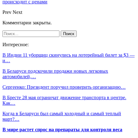
происходит с ценами
Prev
Next
Комментарии закрыты.
Интересное:
В Индии 11 уборщиц скинулись на лотерейный билет за $3 —
и…
В Беларуси подскочили продажи новых легковых
автомобилей,…
Сергеенко: Президент поручил проверить организацию…
В Бресте 28 мая ограничат движение транспорта в центре.
Как…
Когда в Беларуси был самый холодный и самый теплый
март?…
В мире растет спрос на препараты для контроля веса