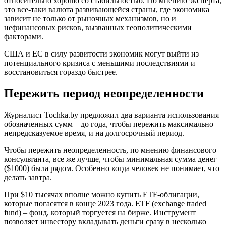
относительно хорошо со стабильностью. По мнению эксперта,
это все-таки валюта развивающейся страны, где экономика
зависит не только от рыночных механизмов, но и
нефинансовых рисков, вызванных геополитическими
факторами.
США и ЕС в силу развитости экономик могут выйти из
потенциального кризиса с меньшими последствиями и
восстановиться гораздо быстрее.
Пережить период неопределенности
Журналист Tochka.by предложил два варианта использования
обозначенных сумм – до года, чтобы пережить максимально
непредсказуемое время, и на долгосрочный период.
Чтобы пережить неопределенность, по мнению финансового
консультанта, все же лучше, чтобы минимальная сумма денег
($1000) была рядом. Особенно когда человек не понимает, что
делать завтра.
При $10 тысячах вполне можно купить ETF-облигации,
которые погасятся в конце 2023 года. ETF (exchange traded
fund) – фонд, который торгуется на бирже. Инструмент
позволяет инвестору вкладывать деньги сразу в несколько