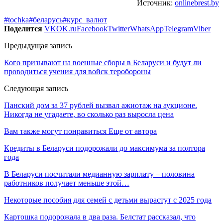
Источник:
onlinebrest.by
#tochka
#беларусь
#курс_валют
Поделится
VK
OK.ru
Facebook
Twitter
WhatsApp
Telegram
Viber
Предыдущая запись
Кого призывают на военные сборы в Беларуси и будут ли
проводиться учения для войск теробороны
Следующая запись
Панский дом за 37 рублей вызвал ажиотаж на аукционе.
Никогда не угадаете, во сколько раз выросла цена
Вам также могут понравиться
Еще от автора
Кредиты в Беларуси подорожали до максимума за полтора
года
В Беларуси посчитали медианную зарплату – половина
работников получает меньше этой…
Некоторые пособия для семей с детьми вырастут с 2025 года
Картошка подорожала в два раза. Белстат рассказал, что