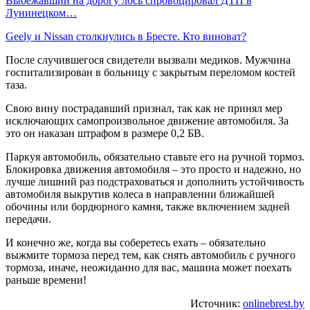
Выбежавший на дорогу лось спровоцировал ДТП в
Лунинецком…
Geely и Nissan столкнулись в Бресте. Кто виноват?
После случившегося свидетели вызвали медиков. Мужчина
госпитализирован в больницу с закрытым переломом костей
таза.
Свою вину пострадавший признал, так как не принял мер
исключающих самопроизвольное движение автомобиля. За
это он наказан штрафом в размере 0,2 БВ.
Паркуя автомобиль, обязательно ставьте его на ручной тормоз.
Блокировка движения автомобиля – это просто и надежно, но
лучше лишний раз подстраховаться и дополнить устойчивость
автомобиля выкрутив колеса в направлении ближайшей
обочины или бордюрного камня, также включением задней
передачи.
И конечно же, когда вы соберетесь ехать – обязательно
выжмите тормоза перед тем, как снять автомобиль с ручного
тормоза, иначе, неожиданно для вас, машина может поехать
раньше времени!
Источник:
onlinebrest.by