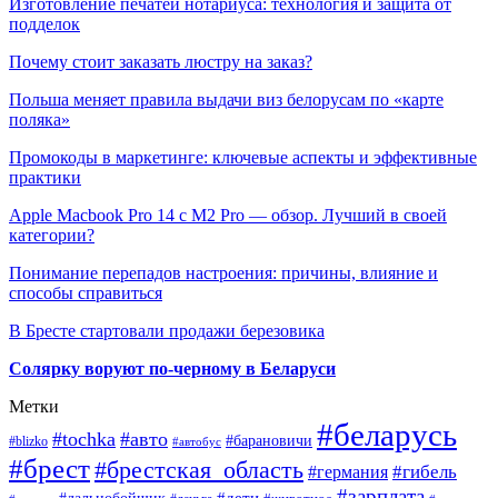
Изготовление печатей нотариуса: технология и защита от
подделок
Почему стоит заказать люстру на заказ?
Польша меняет правила выдачи виз белорусам по «карте
поляка»
Промокоды в маркетинге: ключевые аспекты и эффективные
практики
Apple Macbook Pro 14 с M2 Pro — обзор. Лучший в своей
категории?
Понимание перепадов настроения: причины, влияние и
способы справиться
В Бресте стартовали продажи березовика
Солярку воруют по-черному в Беларуси
Метки
#беларусь
#tochka
#авто
#барановичи
#blizko
#автобус
#брест
#брестская_область
#гибель
#германия
#зарплата
#дети
#дальнобойщик