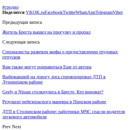
#гродно
Поделится
VK
OK.ru
Facebook
Twitter
WhatsApp
Telegram
Viber
Предыдущая запись
Житель Бреста вышел на прогулку и пропал
Следующая запись
Специалисты развеяли мифы о предоставлении трудовых
отпусков
Вам также могут понравиться
Еще от автора
Выбежавший на дорогу лось спровоцировал ДТП в
Лунинецком районе
Geely и Nissan столкнулись в Бресте. Кто виноват?
Результат небезопасного маневра в Пинском районе
ДТП в Столинском районе: работники МЧС спасли водителя
легкового автомобиля
Prev
Next