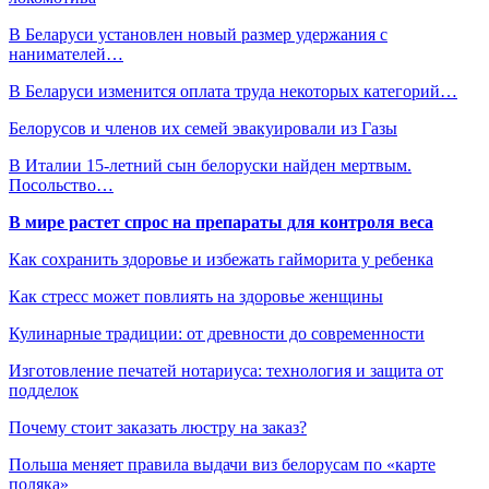
В Беларуси установлен новый размер удержания с
нанимателей…
В Беларуси изменится оплата труда некоторых категорий…
Белорусов и членов их семей эвакуировали из Газы
В Италии 15-летний сын белоруски найден мертвым.
Посольство…
В мире растет спрос на препараты для контроля веса
Как сохранить здоровье и избежать гайморита у ребенка
Как стресс может повлиять на здоровье женщины
Кулинарные традиции: от древности до современности
Изготовление печатей нотариуса: технология и защита от
подделок
Почему стоит заказать люстру на заказ?
Польша меняет правила выдачи виз белорусам по «карте
поляка»