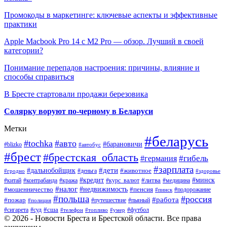
Промокоды в маркетинге: ключевые аспекты и эффективные
практики
Apple Macbook Pro 14 с M2 Pro — обзор. Лучший в своей
категории?
Понимание перепадов настроения: причины, влияние и
способы справиться
В Бресте стартовали продажи березовика
Солярку воруют по-черному в Беларуси
Метки
#беларусь
#tochka
#авто
#барановичи
#blizko
#автобус
#брест
#брестская_область
#гибель
#германия
#зарплата
#дети
#дальнобойщик
#животное
#деньга
#гродно
#здоровье
#минск
#кредит
#китай
#контрабанда
#кража
#курс_валют
#литва
#медицина
#налог
#недвижимость
#мошенничество
#пенсия
#пинск
#подорожание
#польша
#россия
#работа
#пожар
#путешествие
#пьяный
#полиция
#сша
#сигарета
#суд
#футбол
#телефон
#топливо
#умер
© 2026 - Новости Бреста и Брестской области. Все права