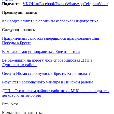
Поделится
VK
OK.ru
Facebook
Twitter
WhatsApp
Telegram
Viber
Предыдущая запись
Как водка влияет на организм человека? Инфографика
Следующая запись
Праздничным салютом завершилось празднование Дня
Победы в Бресте
Вам также могут понравиться
Еще от автора
Выбежавший на дорогу лось спровоцировал ДТП в
Лунинецком районе
Geely и Nissan столкнулись в Бресте. Кто виноват?
Результат небезопасного маневра в Пинском районе
ДТП в Столинском районе: работники МЧС спасли водителя
легкового автомобиля
Prev
Next
Комментарии закрыты.