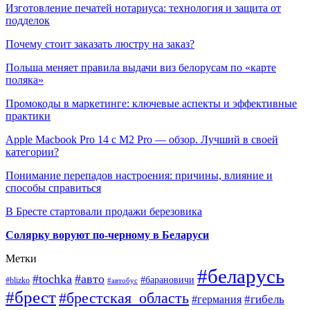
Изготовление печатей нотариуса: технология и защита от
подделок
Почему стоит заказать люстру на заказ?
Польша меняет правила выдачи виз белорусам по «карте
поляка»
Промокоды в маркетинге: ключевые аспекты и эффективные
практики
Apple Macbook Pro 14 с M2 Pro — обзор. Лучший в своей
категории?
Понимание перепадов настроения: причины, влияние и
способы справиться
В Бресте стартовали продажи березовика
Солярку воруют по-черному в Беларуси
Метки
#беларусь
#tochka
#авто
#барановичи
#blizko
#автобус
#брест
#брестская_область
#гибель
#германия