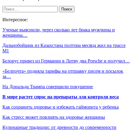
Интересное:
Ученые выяснили, через сколько лет брака мужчины и
женщины…
Дальнобойщик из Казахстана полтора месяца жил на трассе
М1
Белорус привез из Германии в Литву два Porsche и получил…
«Белпочта» подняла тарифы на отправку писем и посылок
за…
На Дональда Трампа совершили покушение
В мире растет спрос на препараты для контроля веса
Как сохранить здоровье и избежать гайморита у ребенка
Как стресс может повлиять на здоровье женщины
Кулинарные традиции: от древности до современности