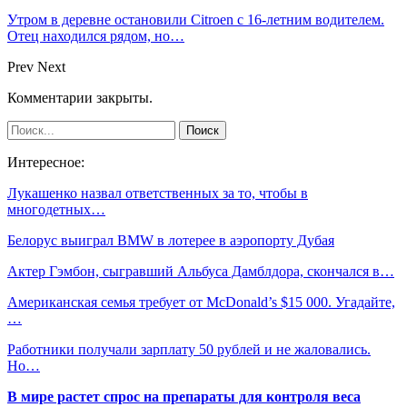
Утром в деревне остановили Citroen с 16-летним водителем.
Отец находился рядом, но…
Prev
Next
Комментарии закрыты.
Интересное:
Лукашенко назвал ответственных за то, чтобы в
многодетных…
Белорус выиграл BMW в лотерее в аэропорту Дубая
Актер Гэмбон, сыгравший Альбуса Дамблдора, скончался в…
Американская семья требует от McDonald’s $15 000. Угадайте,
…
Работники получали зарплату 50 рублей и не жаловались.
Но…
В мире растет спрос на препараты для контроля веса