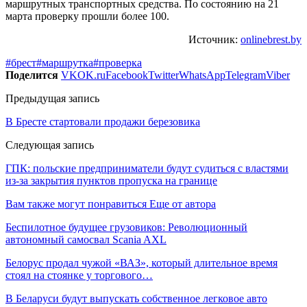
маршрутных транспортных средства. По состоянию на 21
марта проверку прошли более 100.
Источник:
onlinebrest.by
#брест
#маршрутка
#проверка
Поделится
VK
OK.ru
Facebook
Twitter
WhatsApp
Telegram
Viber
Предыдущая запись
В Бресте стартовали продажи березовика
Следующая запись
ГПК: польские предприниматели будут судиться с властями
из-за закрытия пунктов пропуска на границе
Вам также могут понравиться
Еще от автора
Беспилотное будущее грузовиков: Революционный
автономный самосвал Scania AXL
Белорус продал чужой «ВАЗ», который длительное время
стоял на стоянке у торгового…
В Беларуси будут выпускать собственное легковое авто