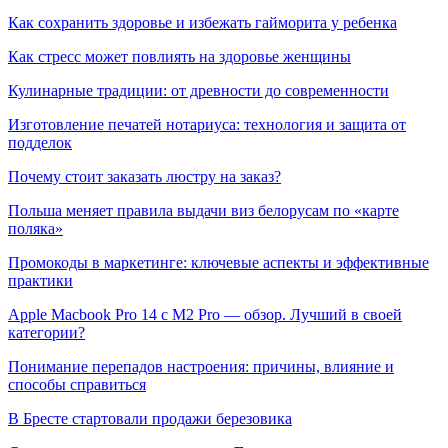
Как сохранить здоровье и избежать гайморита у ребенка
Как стресс может повлиять на здоровье женщины
Кулинарные традиции: от древности до современности
Изготовление печатей нотариуса: технология и защита от
подделок
Почему стоит заказать люстру на заказ?
Польша меняет правила выдачи виз белорусам по «карте
поляка»
Промокоды в маркетинге: ключевые аспекты и эффективные
практики
Apple Macbook Pro 14 с M2 Pro — обзор. Лучший в своей
категории?
Понимание перепадов настроения: причины, влияние и
способы справиться
В Бресте стартовали продажи березовика