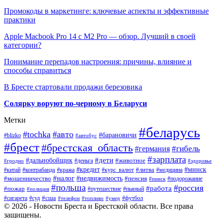
Промокоды в маркетинге: ключевые аспекты и эффективные
практики
Apple Macbook Pro 14 с M2 Pro — обзор. Лучший в своей
категории?
Понимание перепадов настроения: причины, влияние и
способы справиться
В Бресте стартовали продажи березовика
Солярку воруют по-черному в Беларуси
Метки
#беларусь
#tochka
#авто
#барановичи
#blizko
#автобус
#брест
#брестская_область
#гибель
#германия
#зарплата
#дети
#дальнобойщик
#животное
#деньга
#гродно
#здоровье
#минск
#кредит
#китай
#контрабанда
#кража
#курс_валют
#литва
#медицина
#налог
#недвижимость
#мошенничество
#пенсия
#пинск
#подорожание
#польша
#россия
#работа
#пожар
#путешествие
#пьяный
#полиция
#сша
#сигарета
#суд
#футбол
#телефон
#топливо
#умер
© 2026 - Новости Бреста и Брестской области. Все права
защищены.