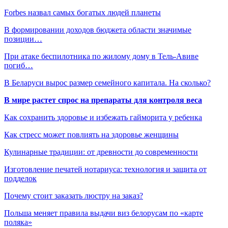
Forbes назвал самых богатых людей планеты
В формировании доходов бюджета области значимые
позиции…
При атаке беспилотника по жилому дому в Тель-Авиве
погиб…
В Беларуси вырос размер семейного капитала. На сколько?
В мире растет спрос на препараты для контроля веса
Как сохранить здоровье и избежать гайморита у ребенка
Как стресс может повлиять на здоровье женщины
Кулинарные традиции: от древности до современности
Изготовление печатей нотариуса: технология и защита от
подделок
Почему стоит заказать люстру на заказ?
Польша меняет правила выдачи виз белорусам по «карте
поляка»