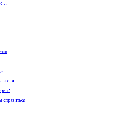
ние…
елок
а»
рактики
ории?
ы справиться