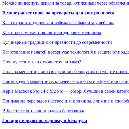
Можно ли вернуть деньги за товар, купленный через объявле
В мире растет спрос на препараты для контроля веса
Как сохранить здоровье и избежать гайморита у ребенка
Как стресс может повлиять на здоровье женщины
Кулинарные традиции: от древности до современности
Изготовление печатей нотариуса: технология и защита от подд
Почему стоит заказать люстру на заказ?
Польша меняет правила выдачи виз белорусам по «карте поляк
Промокоды в маркетинге: ключевые аспекты и эффективные п
Apple Macbook Pro 14 с M2 Pro — обзор. Лучший в своей катег
Понимание перепадов настроения: причины, влияние и способ
В Бресте стартовали продажи березовика
Солярку воруют по-черному в Беларуси