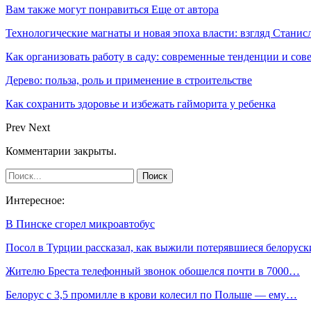
Вам также могут понравиться
Еще от автора
Технологические магнаты и новая эпоха власти: взгляд Стани
Как организовать работу в саду: современные тенденции и сов
Дерево: польза, роль и применение в строительстве
Как сохранить здоровье и избежать гайморита у ребенка
Prev
Next
Комментарии закрыты.
Интересное:
В Пинске сгорел микроавтобус
Посол в Турции рассказал, как выжили потерявшиеся белоруск
Жителю Бреста телефонный звонок обошелся почти в 7000…
Белорус с 3,5 промилле в крови колесил по Польше — ему…