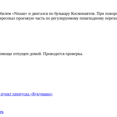
обилем «Nissan» и двигался по бульвару Космонавтов. При повор
пересекал проезжую часть по регулируемому пешеходному перех
помощи отпущен домой. Проводится проверка.
в пункт пропуска «Кукурыки»
ек