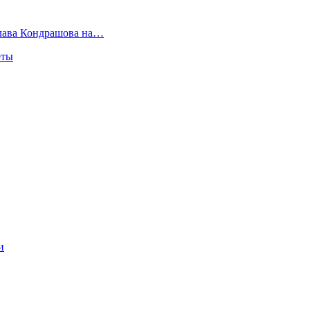
слава Кондрашова на…
еты
и