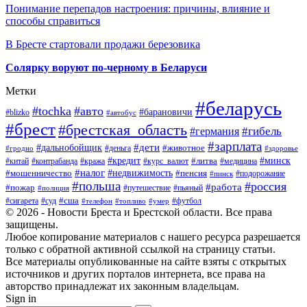
Понимание перепадов настроения: причины, влияние и
способы справиться
В Бресте стартовали продажи березовика
Солярку воруют по-черному в Беларуси
Метки
#беларусь
#tochka
#авто
#барановичи
#blizko
#автобус
#брест
#брестская_область
#гибель
#германия
#зарплата
#дети
#дальнобойщик
#животное
#деньга
#гродно
#здоровье
#минск
#кредит
#китай
#контрабанда
#кража
#курс_валют
#литва
#медицина
#налог
#недвижимость
#мошенничество
#пенсия
#пинск
#подорожание
#польша
#россия
#работа
#пожар
#путешествие
#пьяный
#полиция
#сша
#сигарета
#суд
#футбол
#телефон
#топливо
#умер
© 2026 - Новости Бреста и Брестской области. Все права
защищены.
Любое копирование материалов с нашего ресурса разрешается
только с обратной активной ссылкой на страницу статьи.
Все материалы опубликованные на сайте взяты с открытых
источников и других порталов интернета, все права на
авторство принадлежат их законным владельцам.
Sign in