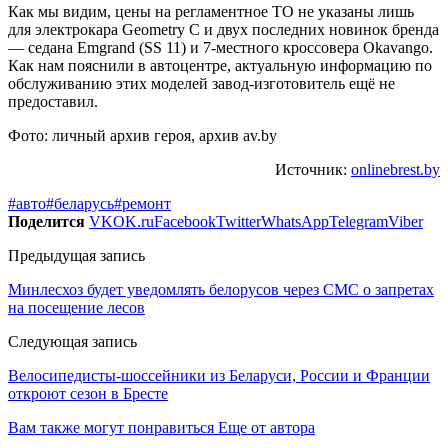
Как мы видим, цены на регламентное ТО не указаны лишь
для электрокара Geometry C и двух последних новинок бренда
— седана Emgrand (SS 11) и 7-местного кроссовера Okаvango.
Как нам пояснили в автоцентре, актуальную информацию по
обслуживанию этих моделей завод-изготовитель ещё не
предоставил.
Фото: личный архив героя, архив av.by
Источник:
onlinebrest.by
#авто
#беларусь
#ремонт
Поделится
VK
OK.ru
Facebook
Twitter
WhatsApp
Telegram
Viber
Предыдущая запись
Минлесхоз будет уведомлять белорусов через СМС о запретах
на посещение лесов
Следующая запись
Велосипедисты-шоссейники из Беларуси, России и Франции
откроют сезон в Бресте
Вам также могут понравиться
Еще от автора