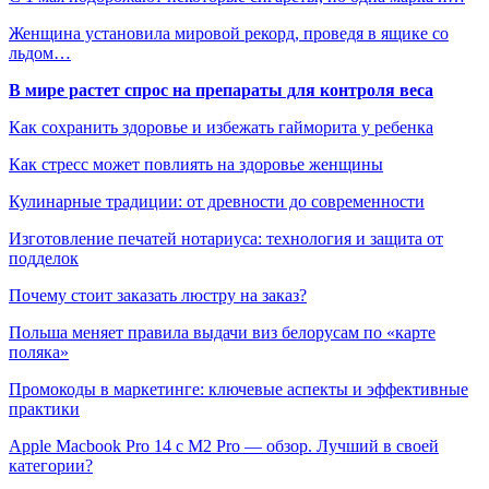
Женщина установила мировой рекорд, проведя в ящике со
льдом…
В мире растет спрос на препараты для контроля веса
Как сохранить здоровье и избежать гайморита у ребенка
Как стресс может повлиять на здоровье женщины
Кулинарные традиции: от древности до современности
Изготовление печатей нотариуса: технология и защита от
подделок
Почему стоит заказать люстру на заказ?
Польша меняет правила выдачи виз белорусам по «карте
поляка»
Промокоды в маркетинге: ключевые аспекты и эффективные
практики
Apple Macbook Pro 14 с M2 Pro — обзор. Лучший в своей
категории?