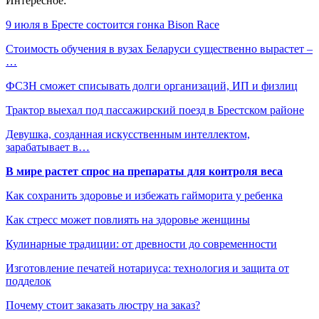
Интересное:
9 июля в Бресте состоится гонка Bison Race
Стоимость обучения в вузах Беларуси существенно вырастет –
…
ФСЗН сможет списывать долги организаций, ИП и физлиц
Трактор выехал под пассажирский поезд в Брестском районе
Девушка, созданная искусственным интеллектом,
зарабатывает в…
В мире растет спрос на препараты для контроля веса
Как сохранить здоровье и избежать гайморита у ребенка
Как стресс может повлиять на здоровье женщины
Кулинарные традиции: от древности до современности
Изготовление печатей нотариуса: технология и защита от
подделок
Почему стоит заказать люстру на заказ?