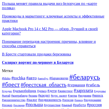
Польша меняет правила выдачи виз белорусам по «карте
поляка»
Промокоды в маркетинге: ключевые аспекты и эффективные
практики
Apple Macbook Pro 14 с M2 Pro — обзор. Лучший в своей
категории?
Понимание перепадов настроения: причины, влияние и
способы справиться
В Бресте стартовали продажи березовика
Солярку воруют по-черному в Беларуси
Метки
#беларусь
#tochka
#авто
#барановичи
#blizko
#автобус
#брест
#брестская_область
#гибель
#германия
#зарплата
#дети
#дальнобойщик
#животное
#деньга
#гродно
#здоровье
#минск
#кредит
#китай
#контрабанда
#кража
#курс_валют
#литва
#медицина
#налог
#недвижимость
#мошенничество
#пенсия
#пинск
#подорожание
#польша
#россия
#работа
#пожар
#путешествие
#пьяный
#полиция