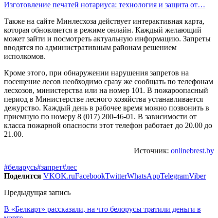
Изготовление печатей нотариуса: технология и защита от…
Также на сайте Минлесхоза действует интерактивная карта,
которая обновляется в режиме онлайн. Каждый желающий
может зайти и посмотреть актуальную информацию. Запреты
вводятся по административным районам решением
исполкомов.
Кроме этого, при обнаружении нарушения запретов на
посещение лесов необходимо сразу же сообщать по телефонам
лесхозов, министерства или на номер 101. В пожароопасный
период в Министерстве лесного хозяйства устанавливается
дежурство. Каждый день в рабочее время можно позвонить в
приемную по номеру 8 (017) 200-46-01. В зависимости от
класса пожарной опасности этот телефон работает до 20.00 до
21.00.
Источник:
onlinebrest.by
#беларусь
#запрет
#лес
Поделится
VK
OK.ru
Facebook
Twitter
WhatsApp
Telegram
Viber
Предыдущая запись
В «Белкарт» рассказали, на что белорусы тратили деньги в
марте