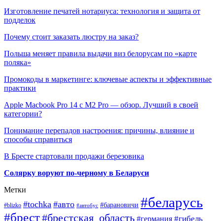
Изготовление печатей нотариуса: технология и защита от
подделок
Почему стоит заказать люстру на заказ?
Польша меняет правила выдачи виз белорусам по «карте
поляка»
Промокоды в маркетинге: ключевые аспекты и эффективные
практики
Apple Macbook Pro 14 с M2 Pro — обзор. Лучший в своей
категории?
Понимание перепадов настроения: причины, влияние и
способы справиться
В Бресте стартовали продажи березовика
Солярку воруют по-черному в Беларуси
Метки
#беларусь
#tochka
#авто
#барановичи
#blizko
#автобус
#брест
#брестская_область
#гибель
#германия