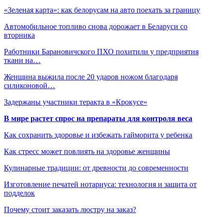
«Зеленая карта»: как белорусам на авто поехать за границу
Автомобильное топливо снова дорожает в Беларуси со
вторника
Работники Барановичского ПХО похитили у предприятия
ткани на…
Женщина выжила после 20 ударов ножом благодаря
силиконовой…
Задержаны участники теракта в «Крокусе»
В мире растет спрос на препараты для контроля веса
Как сохранить здоровье и избежать гайморита у ребенка
Как стресс может повлиять на здоровье женщины
Кулинарные традиции: от древности до современности
Изготовление печатей нотариуса: технология и защита от
подделок
Почему стоит заказать люстру на заказ?