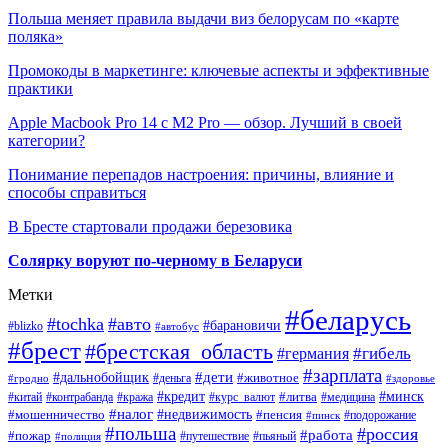
Польша меняет правила выдачи виз белорусам по «карте
поляка»
Промокоды в маркетинге: ключевые аспекты и эффективные
практики
Apple Macbook Pro 14 с M2 Pro — обзор. Лучший в своей
категории?
Понимание перепадов настроения: причины, влияние и
способы справиться
В Бресте стартовали продажи березовика
Солярку воруют по-черному в Беларуси
Метки
#беларусь
#tochka
#авто
#барановичи
#blizko
#автобус
#брест
#брестская_область
#гибель
#германия
#зарплата
#дети
#дальнобойщик
#животное
#деньга
#гродно
#здоровье
#минск
#кредит
#китай
#контрабанда
#кража
#курс_валют
#литва
#медицина
#налог
#недвижимость
#мошенничество
#пенсия
#пинск
#подорожание
#польша
#россия
#работа
#пожар
#путешествие
#пьяный
#полиция