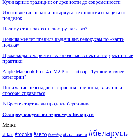
Кулинарные традиции: от древности до современности
Изготовление печатей нотариуса: технология и защита от
подделок
Почему стоит заказать люстру на заказ?
Польша меняет правила выдачи виз белорусам по «карте
поляка»
Промокоды в маркетинге: ключевые аспекты и эффективные
практики
Apple Macbook Pro 14 с M2 Pro — обзор. Лучший в своей
категории?
Понимание перепадов настроения: причины, влияние и
способы справиться
В Бресте стартовали продажи березовика
Солярку воруют по-черному в Беларуси
Метки
#беларусь
#tochka
#авто
#барановичи
#blizko
#автобус