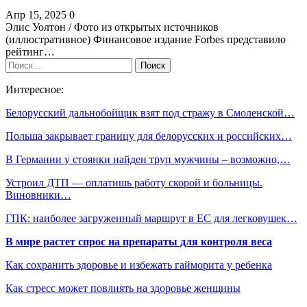
Апр 15, 2025
0
Элис Уолтон / Фото из открытых источников
(иллюстративное) Финансовое издание Forbes представило
рейтинг…
Интересное:
Белорусский дальнобойщик взят под стражу в Смоленской…
Польша закрывает границу для белорусских и российских…
В Германии у стоянки найден труп мужчины – возможно,…
Устроил ДТП — оплатишь работу скорой и больницы.
Виновники…
ГПК: наиболее загруженный маршрут в ЕС для легковушек…
В мире растет спрос на препараты для контроля веса
Как сохранить здоровье и избежать гайморита у ребенка
Как стресс может повлиять на здоровье женщины