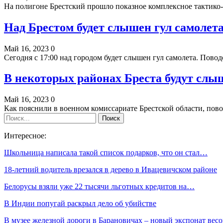
На полигоне Брестский прошло показное комплексное тактико-
Над Брестом будет слышен гул самолет
Май 16, 2023
0
Сегодня с 17:00 над городом будет слышен гул самолета. Повод
В некоторых районах Бреста будут сл
Май 16, 2023
0
Как пояснили в военном комиссариате Брестской области, пово
Интересное:
Школьница написала такой список подарков, что он стал…
18-летний водитель врезался в дерево в Ивацевичском районе
Белорусы взяли уже 22 тысячи льготных кредитов на…
В Индии попугай раскрыл дело об убийстве
В музее железной дороги в Барановичах – новый экспонат ве