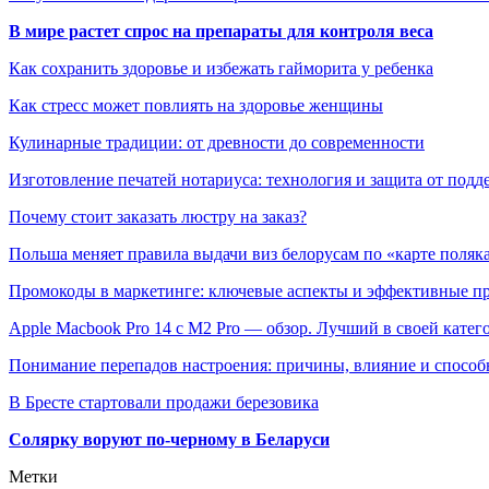
В мире растет спрос на препараты для контроля веса
Как сохранить здоровье и избежать гайморита у ребенка
Как стресс может повлиять на здоровье женщины
Кулинарные традиции: от древности до современности
Изготовление печатей нотариуса: технология и защита от подд
Почему стоит заказать люстру на заказ?
Польша меняет правила выдачи виз белорусам по «карте поляк
Промокоды в маркетинге: ключевые аспекты и эффективные п
Apple Macbook Pro 14 с M2 Pro — обзор. Лучший в своей катег
Понимание перепадов настроения: причины, влияние и способ
В Бресте стартовали продажи березовика
Солярку воруют по-черному в Беларуси
Метки