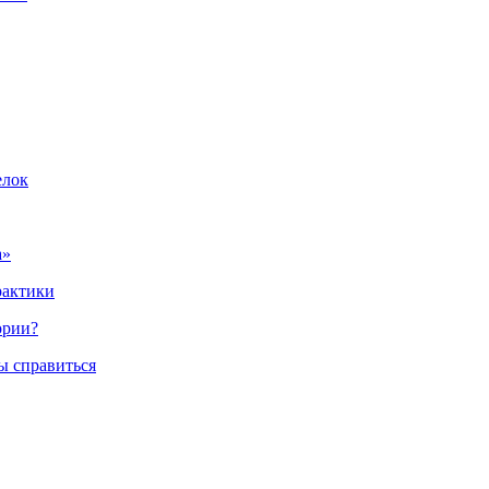
елок
а»
рактики
ории?
ы справиться