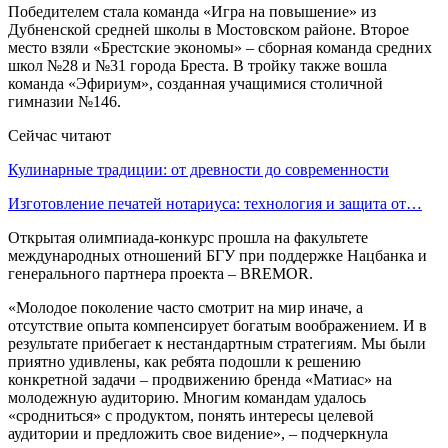
Победителем стала команда «Игра на повышение» из
Дубненской средней школы в Мостовском районе. Второе
место взяли «Брестские экономы» – сборная команда средних
школ №28 и №31 города Бреста. В тройку также вошла
команда «Эфириум», созданная учащимися столичной
гимназии №146.
Сейчас читают
Кулинарные традиции: от древности до современности
Изготовление печатей нотариуса: технология и защита от…
Открытая олимпиада-конкурс прошла на факультете
международных отношений БГУ при поддержке Нацбанка и
генерального партнера проекта – BREMOR.
«Молодое поколение часто смотрит на мир иначе, а
отсутствие опыта компенсирует богатым воображением. И в
результате прибегает к нестандартным стратегиям. Мы были
приятно удивлены, как ребята подошли к решению
конкретной задачи – продвижению бренда «Матиас» на
молодежную аудиторию. Многим командам удалось
«сродниться» с продуктом, понять интересы целевой
аудитории и предложить свое видение», – подчеркнула