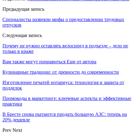
Предыдущая запись
Специалисты развеяли мифы о предоставлении трудовых
отпусков
Следующая запись
Почему не нужно оставлять велосипед в подъезде – дело не
только в краже
Вам также могут понравиться
Еще от автора
Кулинарные традиции: от древности до современности
Изготовление печатей нотариуса: технология и защита от
подделок
Промокоды в маркетинге: ключевые аспекты и эффективные
практики
В Бресте снова пытаются продать большую АЗС: теперь на
20% дешевле
Prev
Next