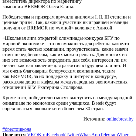
заместитель директора по маркетингу
компании BREMOR Олеся Елина.
Победителям и призерам вручили дипломы I, II, III степени и
ценные призы. Так, каждый участник выигравшей команды
получил от BREMOR по «умной» колонке с Алисой.
«Школьная лига открытой олимпиады-конкурса БГУ по
мировой экономике – это возможность для ребят на какое-то
время стать частью компании, прочувствовать, какие задачи
стоят перед бизнесом, как их можно решать. Для многих из
них это возможность определить для себя, интересен ли им
бизнес как направление для развития в будущем или нет. И
мы очень благодарны белорусским компаниям, таким
как BREMOR, за их поддержку и интерес к конкурсу», –
рассказала доцент кафедры международных экономических
отношений БГУ Екатерина Столярова.
Кроме того, победители смогут выступить на международной
олимпиаде по экономике среди учащихся. В ней будут
соревноваться школьники из более чем 30 стран.
Источник:
onlinebrest.by
#брест
#школа
Поделится
VK
OK.ru
Facebook
Twitter
WhatsApp
Telegram
Viber