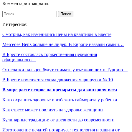
Комментарии закрыты.
Интересное:
Смотрим, как изменились цены на квартиры в Бресте
Mercedes-Benz больше не лидер. В Европе назвали самый…
В Бресте состоялась торжественная церемония
официального…
Отпечатки пальцев будут снимать у въезжающих в Турцию…
В Бресте изменяется схема движения маршрутки № 10
В мире растет спрос на препараты для контроля веса
Как сохранить здоровье и избежать гайморита у ребенка
Как стресс может повлиять на здоровье женщины
Кулинарные традиции: от древности до современности
Изготовление печатей нотариуса: технология и защита от