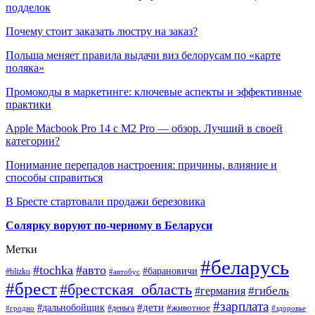
подделок
Почему стоит заказать люстру на заказ?
Польша меняет правила выдачи виз белорусам по «карте
поляка»
Промокоды в маркетинге: ключевые аспекты и эффективные
практики
Apple Macbook Pro 14 с M2 Pro — обзор. Лучший в своей
категории?
Понимание перепадов настроения: причины, влияние и
способы справиться
В Бресте стартовали продажи березовика
Солярку воруют по-черному в Беларуси
Метки
#беларусь
#tochka
#авто
#барановичи
#blizko
#автобус
#брест
#брестская_область
#гибель
#германия
#зарплата
#дети
#дальнобойщик
#животное
#деньга
#гродно
#здоровье