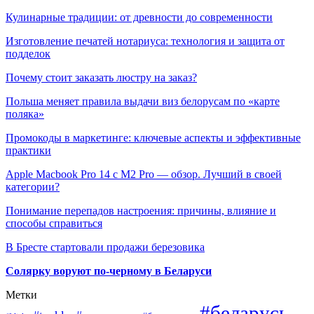
Кулинарные традиции: от древности до современности
Изготовление печатей нотариуса: технология и защита от
подделок
Почему стоит заказать люстру на заказ?
Польша меняет правила выдачи виз белорусам по «карте
поляка»
Промокоды в маркетинге: ключевые аспекты и эффективные
практики
Apple Macbook Pro 14 с M2 Pro — обзор. Лучший в своей
категории?
Понимание перепадов настроения: причины, влияние и
способы справиться
В Бресте стартовали продажи березовика
Солярку воруют по-черному в Беларуси
Метки
#беларусь