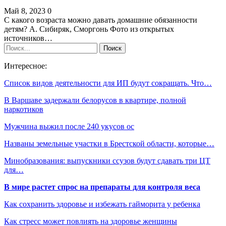
Май 8, 2023
0
С какого возраста можно давать домашние обязанности
детям? А. Сибиряк, Сморгонь Фото из открытых
источников…
Интересное:
Список видов деятельности для ИП будут сокращать. Что…
В Варшаве задержали белорусов в квартире, полной
наркотиков
Мужчина выжил после 240 укусов ос
Названы земельные участки в Брестской области, которые…
Минобразования: выпускники ссузов будут сдавать три ЦТ
для…
В мире растет спрос на препараты для контроля веса
Как сохранить здоровье и избежать гайморита у ребенка
Как стресс может повлиять на здоровье женщины