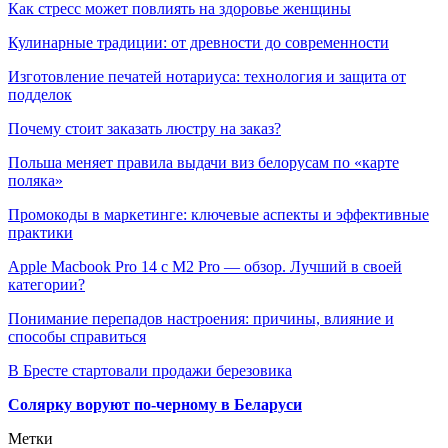
Как стресс может повлиять на здоровье женщины
Кулинарные традиции: от древности до современности
Изготовление печатей нотариуса: технология и защита от
подделок
Почему стоит заказать люстру на заказ?
Польша меняет правила выдачи виз белорусам по «карте
поляка»
Промокоды в маркетинге: ключевые аспекты и эффективные
практики
Apple Macbook Pro 14 с M2 Pro — обзор. Лучший в своей
категории?
Понимание перепадов настроения: причины, влияние и
способы справиться
В Бресте стартовали продажи березовика
Солярку воруют по-черному в Беларуси
Метки