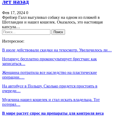
лет назад
Фев 17, 2024
0
Фрейзер Галл выгуливал собаку на одном из пляжей в
Шотландии и нашел кошелек. Оказалось, это настоящая
капсула…
Интересное:
В июле действовали скидки на техосмотр. Увеличилось ли…
Нотариус бесплатно проконсультирует брестчан: как
записаться…
Женщина потратила все наследство на пластические
операции.…
На автобусе в Польшу. Сколько придется простоять в
очереди…
Мужчина нашел кошелек и стал искать владельца. Тот
потерял…
В мире растет спрос на препараты для контроля веса