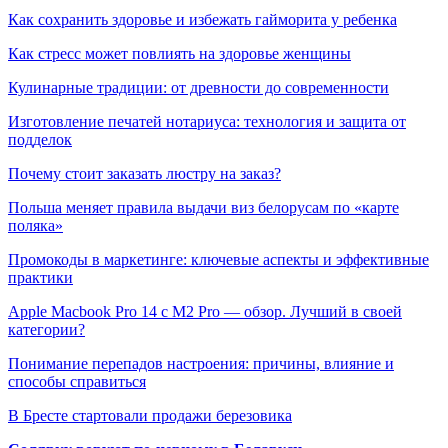
Как сохранить здоровье и избежать гайморита у ребенка
Как стресс может повлиять на здоровье женщины
Кулинарные традиции: от древности до современности
Изготовление печатей нотариуса: технология и защита от
подделок
Почему стоит заказать люстру на заказ?
Польша меняет правила выдачи виз белорусам по «карте
поляка»
Промокоды в маркетинге: ключевые аспекты и эффективные
практики
Apple Macbook Pro 14 с M2 Pro — обзор. Лучший в своей
категории?
Понимание перепадов настроения: причины, влияние и
способы справиться
В Бресте стартовали продажи березовика