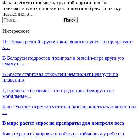
Фактическую стоимость крупной партии новых
пневматических шин занизили почти в 6 раз. Попытку
незаконного…
Интересное:
Не только речной круиз: какие водные прогулки предлагают
в…
В Беларуси подросток проиграл в онлайн-игре крупную
сумму с…
В Бресте стартовал открытый чемпионат Беларуси по
плаванию
Где дешевле безлимит: что предлагают белорусские
мобильные…
Брюс Уиллис перестал читать и разговаривать из-за деменции.
…
В мире растет спрос на препараты для контроля веса
Как сохранить здоровье и избежать гайморита у ребенка