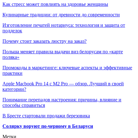
Как стресс может повлиять на здоровье женщины
Кулинарные традиции: от древности до современности
Изготовление печатей нотариуса: технология и защита от
подделок
Почему стоит заказать люстру на заказ?
Польша меняет правила выдачи виз белорусам по «карте
поляка»
Промокоды в маркетинге: ключевые аспекты и эффективные
практики
Apple Macbook Pro 14 с M2 Pro — обзор. Лучший в своей
категории?
Понимание перепадов настроения: причины, влияние и
способы справиться
В Бресте стартовали продажи березовика
Солярку воруют по-черному в Беларуси
Метки