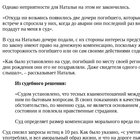
Однако неприятности для Натальи на этом не закончились.
«Откуда ни возьмись появились две дочери погибшего, которые
встрече я спросила у них, когда до аварии они последний раз в
подадут на меня в суд».
В суд на Наталью дочери подали, с их стороны интересы предс
по закону имеют право на денежную компенсацию, поскольку ж
неосторожность погибшего или он сам своими действиями соде
«Как было установлено на суде, погибший по месту своей реги
дни рождения они его не поздравляли. Даже свидетеля одного о
слышал», – рассказывает Наталья.
Из судебного решения:
«Судом установлено, что тесных взаимоотношений между 
ним по бытовым вопросам. В своих показаниях в качеств
обстоятельство, по мнению суда, не является основанием 
состоянии и повлекла нравственные страдания.
Суд определяет размер компенсации морального вреда по 
Суд снизил запросы истиц в 10 раз. Как было указано, «с учет
употреблял, и вел аморальный образ жизни, и что на дороге пь