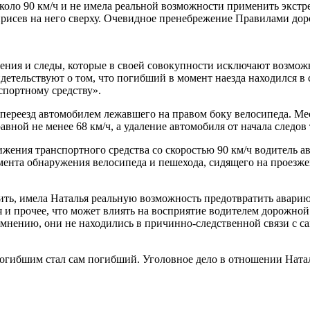
 около 90 км/ч и не имела реальной возможности применить экс
 присев на него сверху. Очевидное пренебрежение Правилами до
ния и следы, которые в своей совокупности исключают возмож
етельствуют о том, что погибший в момент наезда находился в 
спортному средству».
ереезд автомобилем лежавшего на правом боку велосипеда. Мес
вной не менее 68 км/ч, а удаление автомобиля от начала следов
ения транспортного средства со скоростью 90 км/ч водитель а
мента обнаружения велосипеда и пешехода, сидящего на проезже
ить, имела Наталья реальную возможность предотвратить аварию 
 и прочее, что может влиять на восприятие водителем дорожной
мнению, они не находились в причинно-следственной связи с сам
гибшим стал сам погибший. Уголовное дело в отношении Наталь