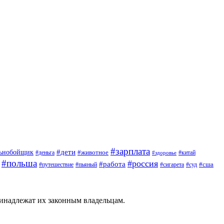
#зарплата
#дети
льнобойщик
#животное
#деньга
#китай
#здоровье
#польша
#россия
#работа
#сша
#путешествие
#пьяный
#сигарета
#суд
ринадлежат их законным владельцам.