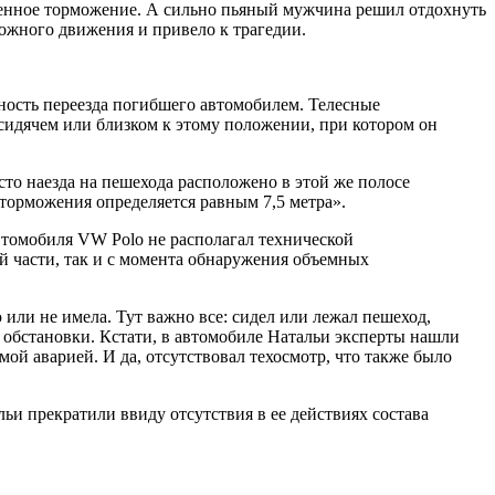
тренное торможение. А сильно пьяный мужчина решил отдохнуть
рожного движения и привело к трагедии.
ность переезда погибшего автомобилем. Телесные
сидячем или близком к этому положении, при котором он
то наезда на пешехода расположено в этой же полосе
 торможения определяется равным 7,5 метра».
втомобиля VW Polo не располагал технической
й части, так и с момента обнаружения объемных
или не имела. Тут важно все: сидел или лежал пешеход,
 обстановки. Кстати, в автомобиле Натальи эксперты нашли
ой аварией. И да, отсутствовал техосмотр, что также было
и прекратили ввиду отсутствия в ее действиях состава