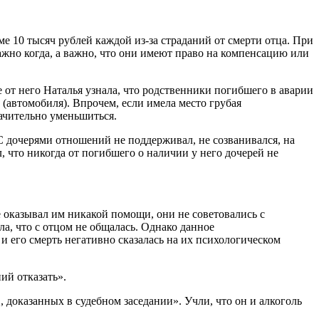
е 10 тысяч рублей каждой из-за страданий от смерти отца. При
 важно когда, а важно, что они имеют право на компенсацию или
 от него Наталья узнала, что родственники погибшего в аварии
автомобиля). Впрочем, если имела место грубая
ачительно уменьшиться.
С дочерями отношений не поддерживал, не созванивался, на
, что никогда от погибшего о наличии у него дочерей не
 оказывал им никакой помощи, они не советовались с
а, что с отцом не общалась. Однако данное
 и его смерть негативно сказалась на их психологическом
ий отказать».
, доказанных в судебном заседании». Учли, что он и алкоголь