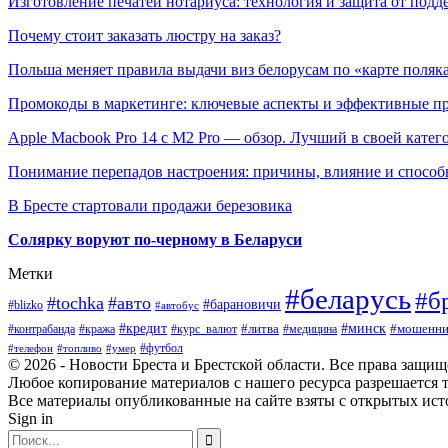
Изготовление печатей нотариуса: технология и защита от подд
Почему стоит заказать люстру на заказ?
Польша меняет правила выдачи виз белорусам по «карте поляк
Промокоды в маркетинге: ключевые аспекты и эффективные п
Apple Macbook Pro 14 с M2 Pro — обзор. Лучший в своей катег
Понимание перепадов настроения: причины, влияние и способ
В Бресте стартовали продажи березовика
Солярку воруют по-черному в Беларуси
Метки
#беларусь
#б
#tochka
#авто
#барановичи
#blizko
#автобус
#минск
#кредит
#контрабанда
#кража
#курс_валют
#литва
#мошенни
#медицина
#футбол
#телефон
#топливо
#умер
© 2026 - Новости Бреста и Брестской области. Все права защи
Любое копирование материалов с нашего ресурса разрешается т
Все материалы опубликованные на сайте взяты с открытых исто
Sign in