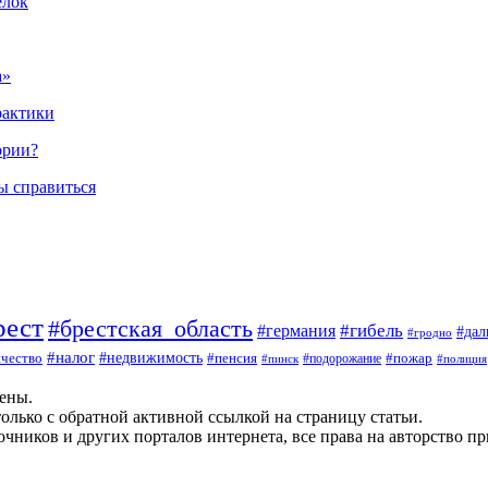
елок
а»
рактики
ории?
ы справиться
рест
#брестская_область
#гибель
#германия
#да
#гродно
#налог
#недвижимость
чество
#пенсия
#пожар
#пинск
#подорожание
#полиция
щены.
олько с обратной активной ссылкой на страницу статьи.
чников и других порталов интернета, все права на авторство п