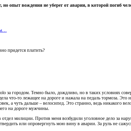
, но опыт вождения не уберег от аварии, в которой погиб чел
ом…
 Polo за городом. Темно было, дождливо, но в таких условиях с
дела что-то лежащее на дороге и нажала на педаль тормоза. Это 
век, а чуть дальше – велосипед. Это странно, ведь никакого вел
шего на дороге мужчины.
 в отдел милиции. Против меня возбудили уголовное дело за на
твердить или опровергнуть мою вину в аварии. За руль не сажус