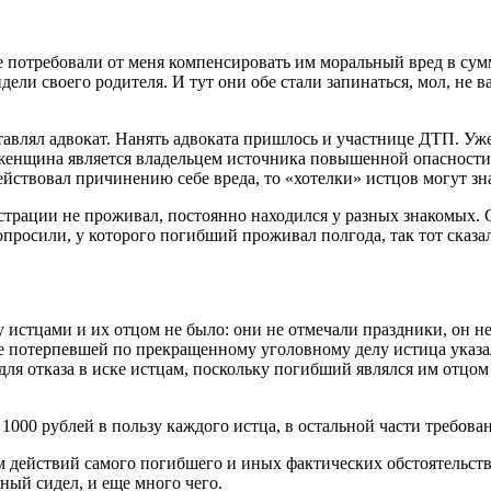
 потребовали от меня компенсировать им моральный вред в сумм
идели своего родителя. И тут они обе стали запинаться, мол, не
тавлял адвокат. Нанять адвоката пришлось и участнице ДТП. Уже
енщина является владельцем источника повышенной опасности (
йствовал причинению себе вреда, то «хотелки» истцов могут зн
страции не проживал, постоянно находился у разных знакомых. 
просили, у которого погибший проживал полгода, так тот сказал
истцами и их отцом не было: они не отмечали праздники, он не
е потерпевшей по прекращенному уголовному делу истица указал
для отказа в иске истцам, поскольку погибший являлся им отцом
1000 рублей в пользу каждого истца, в остальной части требован
ом действий самого погибшего и иных фактических обстоятельств
яный сидел, и еще много чего.