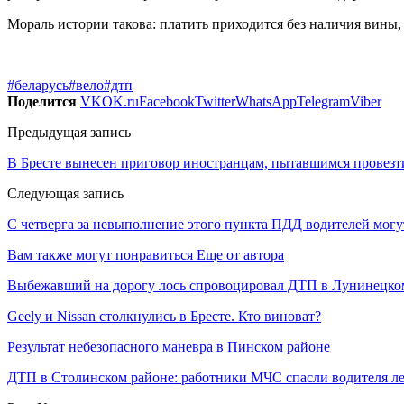
Мораль истории такова: платить приходится без наличия вины,
#беларусь
#вело
#дтп
Поделится
VK
OK.ru
Facebook
Twitter
WhatsApp
Telegram
Viber
Предыдущая запись
В Бресте вынесен приговор иностранцам, пытавшимся провезти
Следующая запись
С четверга за невыполнение этого пункта ПДД водителей мог
Вам также могут понравиться
Еще от автора
Выбежавший на дорогу лось спровоцировал ДТП в Лунинецко
Geely и Nissan столкнулись в Бресте. Кто виноват?
Результат небезопасного маневра в Пинском районе
ДТП в Столинском районе: работники МЧС спасли водителя ле