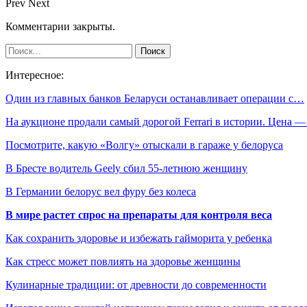
Prev
Next
Комментарии закрыты.
Интересное:
Один из главных банков Беларуси останавливает операции с…
На аукционе продали самый дорогой Ferrari в истории. Цена 
Посмотрите, какую «Волгу» отыскали в гараже у белоруса
В Бресте водитель Geely сбил 55-летнюю женщину
В Германии белорус вел фуру без колеса
В мире растет спрос на препараты для контроля веса
Как сохранить здоровье и избежать гайморита у ребенка
Как стресс может повлиять на здоровье женщины
Кулинарные традиции: от древности до современности