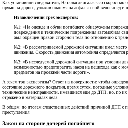
Как установили следователи, Наталья двигалась со скоростью
прямо на дороге, уложив плашмя на асфальт свой велосипед и
Из заключений трех экспертов:
№1: «На одежде и обуви погибшего обнаружены поврежде
повреждения и технические повреждения автомобиля свид
был обращен правой стороной тела по отношению к тран
№2: «В рассматриваемой дорожной ситуации имел место п
движения. Скорость движения автомобиля определяется ра
№3: «В исследуемой дорожной ситуации при условии движ
возможностью предотвратить наезд на пешехода как с мо
предметов на проезжей части дороги».
А зачем три экспертизы? Ответ на поверхности: чтобы определ
состояние дорожного покрытия, время суток, погодные условия
технические неисправности, имевшиеся еще до ДТП, но, по их 
отражено в материалах дела.
В общем, по итогам следственных действий причиной ДТП с по
преступления.
Закон на стороне дочерей погибшего