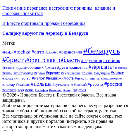
Понимание перепадов настроения: причины, влияние и
способы справиться
В Бресте стартовали продажи березовика
Солярку воруют по-черному в Беларуси
Метки
#беларусь
#tochka
#авто
#барановичи
#blizko
#автобус
#брест
#брестская_область
#гибель
#германия
#зарплата
#дети
#дальнобойщик
#животное
#деньга
#гродно
#здоровье
#минск
#кредит
#китай
#контрабанда
#кража
#курс_валют
#литва
#медицина
#налог
#недвижимость
#мошенничество
#пенсия
#пинск
#подорожание
#польша
#россия
#работа
#пожар
#путешествие
#пьяный
#полиция
#сша
#сигарета
#суд
#футбол
#телефон
#топливо
#умер
© 2026 - Новости Бреста и Брестской области. Все права
защищены.
Любое копирование материалов с нашего ресурса разрешается
только с обратной активной ссылкой на страницу статьи.
Все материалы опубликованные на сайте взяты с открытых
источников и других порталов интернета, все права на
авторство принадлежат их законным владельцам.