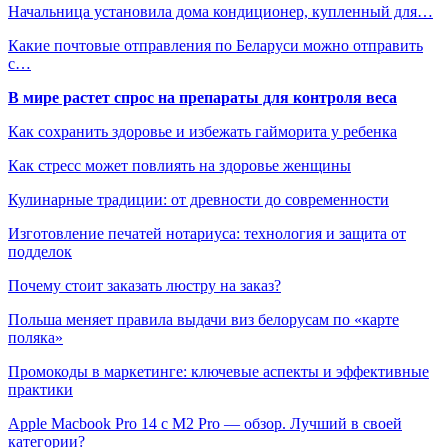
Начальница установила дома кондиционер, купленный для…
Какие почтовые отправления по Беларуси можно отправить
с…
В мире растет спрос на препараты для контроля веса
Как сохранить здоровье и избежать гайморита у ребенка
Как стресс может повлиять на здоровье женщины
Кулинарные традиции: от древности до современности
Изготовление печатей нотариуса: технология и защита от
подделок
Почему стоит заказать люстру на заказ?
Польша меняет правила выдачи виз белорусам по «карте
поляка»
Промокоды в маркетинге: ключевые аспекты и эффективные
практики
Apple Macbook Pro 14 с M2 Pro — обзор. Лучший в своей
категории?