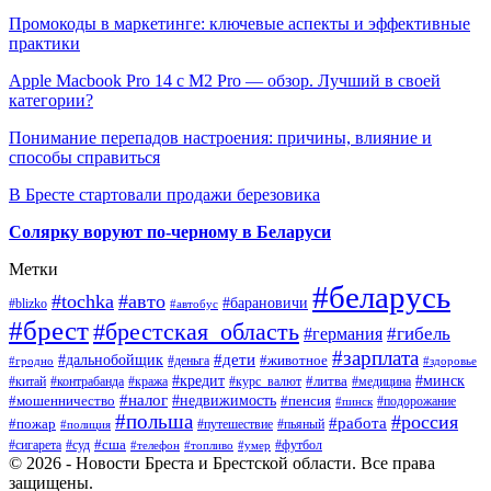
Промокоды в маркетинге: ключевые аспекты и эффективные
практики
Apple Macbook Pro 14 с M2 Pro — обзор. Лучший в своей
категории?
Понимание перепадов настроения: причины, влияние и
способы справиться
В Бресте стартовали продажи березовика
Солярку воруют по-черному в Беларуси
Метки
#беларусь
#tochka
#авто
#барановичи
#blizko
#автобус
#брест
#брестская_область
#гибель
#германия
#зарплата
#дети
#дальнобойщик
#животное
#деньга
#гродно
#здоровье
#минск
#кредит
#китай
#контрабанда
#кража
#курс_валют
#литва
#медицина
#налог
#недвижимость
#мошенничество
#пенсия
#пинск
#подорожание
#польша
#россия
#работа
#пожар
#путешествие
#пьяный
#полиция
#сша
#сигарета
#суд
#футбол
#телефон
#топливо
#умер
© 2026 - Новости Бреста и Брестской области. Все права
защищены.