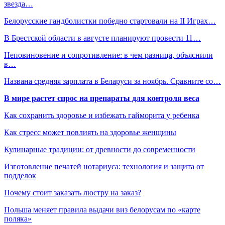
звезда…
Белорусские гандболистки победно стартовали на II Играх…
В Брестской области в августе планируют провести 11…
Неповиновение и сопротивление: в чем разница, объяснили
в…
Названа средняя зарплата в Беларуси за ноябрь. Сравните со…
В мире растет спрос на препараты для контроля веса
Как сохранить здоровье и избежать гайморита у ребенка
Как стресс может повлиять на здоровье женщины
Кулинарные традиции: от древности до современности
Изготовление печатей нотариуса: технология и защита от
подделок
Почему стоит заказать люстру на заказ?
Польша меняет правила выдачи виз белорусам по «карте
поляка»