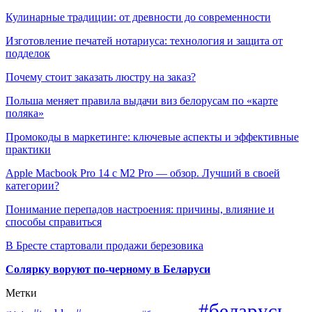
Кулинарные традиции: от древности до современности
Изготовление печатей нотариуса: технология и защита от
подделок
Почему стоит заказать люстру на заказ?
Польша меняет правила выдачи виз белорусам по «карте
поляка»
Промокоды в маркетинге: ключевые аспекты и эффективные
практики
Apple Macbook Pro 14 с M2 Pro — обзор. Лучший в своей
категории?
Понимание перепадов настроения: причины, влияние и
способы справиться
В Бресте стартовали продажи березовика
Солярку воруют по-черному в Беларуси
Метки
#беларусь