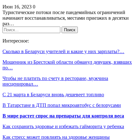
Июн 16, 2023
0
Туристические потоки после пандемийных ограничений
начинают восстанавливаться, местами приезжих в десятки
раз…
Интересное:
Сколько в Беларуси учителей и какие у них зарплаты?…
Мошенник из Брестской области обманул девушек, взявших
по…
Чтобы не платить по счету в ресторане, мужчина
инсценировал…
С 21 марта в Беларуси вновь дешевеет топливо
В Татарстане в ДТП попал микроавтобус с белорусами
В мире растет спрос на препараты для контроля веса
Как сохранить здоровье и избежать гайморита у ребенка
Как стресс может повлиять на здоровье женщины