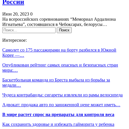
России
Июн 20, 2023
0
На всероссийских соревнованиях “Мемориал Ардалиона
Игнатьева”, состоявшихся в Чебоксарах, белорусы…
Интересное:
Самолет со 175 пассажирами на борту разбился в Южной
Корее —…
Опубликован рейтинг самых опасных и безопасных стран
мира:…
Баскетбольная команда из Бреста выбыла из борьбы за
медали…
Чудеса контрабанды: сигареты извлекли из рамы велосипеда
Адвокат: продажа авто по заниженной цене может иметь…
В мире растет спрос на препараты для контроля веса
Как сохранить здоровье и избежать гайморита у ребенка