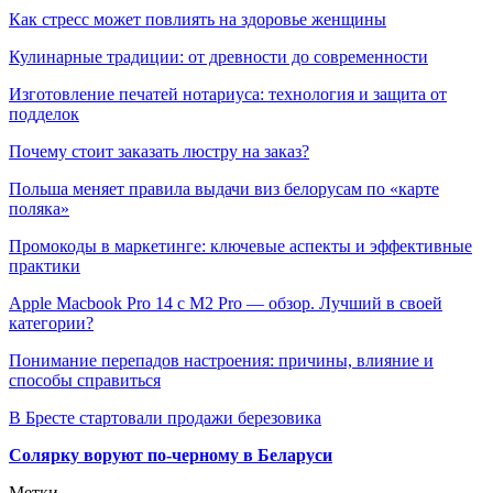
Как стресс может повлиять на здоровье женщины
Кулинарные традиции: от древности до современности
Изготовление печатей нотариуса: технология и защита от
подделок
Почему стоит заказать люстру на заказ?
Польша меняет правила выдачи виз белорусам по «карте
поляка»
Промокоды в маркетинге: ключевые аспекты и эффективные
практики
Apple Macbook Pro 14 с M2 Pro — обзор. Лучший в своей
категории?
Понимание перепадов настроения: причины, влияние и
способы справиться
В Бресте стартовали продажи березовика
Солярку воруют по-черному в Беларуси
Метки