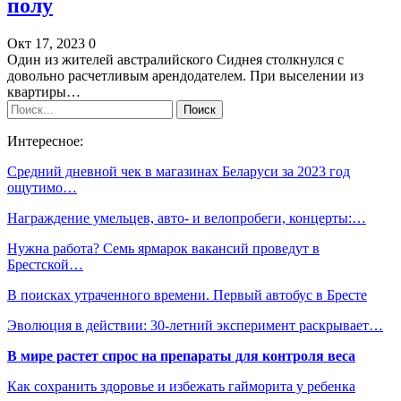
полу
Окт 17, 2023
0
Один из жителей австралийского Сиднея столкнулся с
довольно расчетливым арендодателем. При выселении из
квартиры…
Интересное:
Средний дневной чек в магазинах Беларуси за 2023 год
ощутимо…
Награждение умельцев, авто- и велопробеги, концерты:…
Нужна работа? Семь ярмарок вакансий проведут в
Брестской…
В поисках утраченного времени. Первый автобус в Бресте
Эволюция в действии: 30-летний эксперимент раскрывает…
В мире растет спрос на препараты для контроля веса
Как сохранить здоровье и избежать гайморита у ребенка