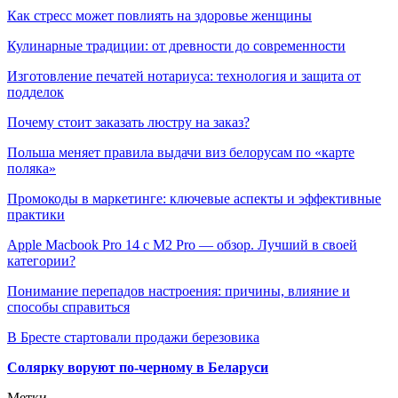
Как стресс может повлиять на здоровье женщины
Кулинарные традиции: от древности до современности
Изготовление печатей нотариуса: технология и защита от
подделок
Почему стоит заказать люстру на заказ?
Польша меняет правила выдачи виз белорусам по «карте
поляка»
Промокоды в маркетинге: ключевые аспекты и эффективные
практики
Apple Macbook Pro 14 с M2 Pro — обзор. Лучший в своей
категории?
Понимание перепадов настроения: причины, влияние и
способы справиться
В Бресте стартовали продажи березовика
Солярку воруют по-черному в Беларуси
Метки