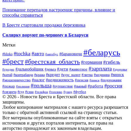
Понимание перепадов настроения: причины, влияние и
способы справиться
В Бресте стартовали продажи березовика
Солярку воруют по-черному в Беларуси
Метки
#беларусь
#tochka
#авто
#барановичи
#blizko
#автобус
#брест
#брестская_область
#гибель
#германия
#зарплата
#дети
#дальнобойщик
#животное
#деньга
#гродно
#здоровье
#минск
#кредит
#китай
#контрабанда
#кража
#курс_валют
#литва
#медицина
#налог
#недвижимость
#мошенничество
#пенсия
#пинск
#подорожание
#польша
#россия
#работа
#пожар
#путешествие
#пьяный
#полиция
#сша
#сигарета
#суд
#футбол
#телефон
#топливо
#умер
© 2026 - Новости Бреста и Брестской области. Все права
защищены.
Любое копирование материалов с нашего ресурса разрешается
только с обратной активной ссылкой на страницу статьи.
Все материалы опубликованные на сайте взяты с открытых
источников и других порталов интернета, все права на
авторство принадлежат их законным владельцам.