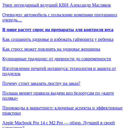
Умер легендарный ведущий КВН Александр Масляков
Очевидец: автомобиль с польскими номерами протаранил
очередь…
В мире растет спрос на препараты для контроля веса
Как сохранить здоровье и избежать гайморита у ребенка
Как стресс может повлиять на здоровье женщины
Кулинарные традиции: от древности до современности
Изготовление печатей нотариуса: технология и защита от
подделок
Почему стоит заказать люстру на заказ?
Польша меняет правила выдачи виз белорусам по «карте
поляка»
Промокоды в маркетинге: ключевые аспекты и эффективные
практики
Apple Macbook Pro 14 с M2 Pro — обзор. Лучший в своей
категории?