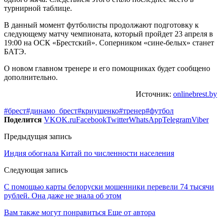
турнирной таблице.
В данный момент футболисты продолжают подготовку к
следующему матчу чемпионата, который пройдет 23 апреля в
19:00 на ОСК «Брестский». Соперником «сине-белых» станет
БАТЭ.
О новом главном тренере и его помощниках будет сообщено
дополнительно.
Источник:
onlinebrest.by
#брест
#динамо_брест
#криушенко
#тренер
#футбол
Поделится
VK
OK.ru
Facebook
Twitter
WhatsApp
Telegram
Viber
Предыдущая запись
Индия обогнала Китай по численности населения
Следующая запись
С помощью карты белоруски мошенники перевели 74 тысячи
рублей. Она даже не знала об этом
Вам также могут понравиться
Еще от автора