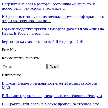
Нагрянули на обед в ресторан гостиницы «Интурист» и
посмотрели, чем кормят участников…
В Бресте состоялась торжественная церемония официального
открытия соревнований по…
Горячая поддержка трибун, атмосфера дружбы и уважения на
Играх. В Бресте наградили…
Березовчанка стала чемпионкой II Игр стран СНГ
Prev
Next
Комментарии закрыты.
Интересное:
В школы Первого региона поступает 20 новых автобусов
МАЗ
В Польше задержали водителя, насмерть сбившего белоруса
В «Крокус Сити Холл» в Москве произошла стрельба. Что…