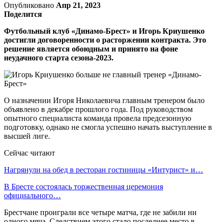
Опубликовано
Апр 21, 2023
Поделится
Футбольный клуб «Динамо-Брест» и Игорь Криушенко
достигли договоренности о расторжении контракта. Это
решение является обоюдным и принято на фоне
неудачного старта сезона-2023.
О назначении Игоря Николаевича главным тренером было
объявлено в декабре прошлого года. Под руководством
опытного специалиста команда провела предсезонную
подготовку, однако не смогла успешно начать выступление в
высшей лиге.
Сейчас читают
Нагрянули на обед в ресторан гостиницы «Интурист» и…
В Бресте состоялась торжественная церемония
официального…
Брестчане проиграли все четыре матча, где не забили ни
одного мяча. Следствием этого стало последнее место в