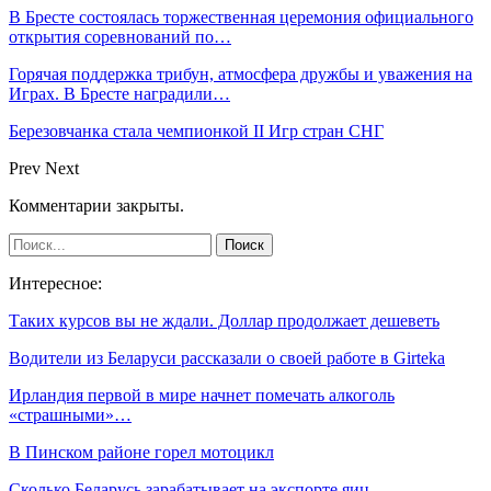
В Бресте состоялась торжественная церемония официального
открытия соревнований по…
Горячая поддержка трибун, атмосфера дружбы и уважения на
Играх. В Бресте наградили…
Березовчанка стала чемпионкой II Игр стран СНГ
Prev
Next
Комментарии закрыты.
Интересное:
Таких курсов вы не ждали. Доллар продолжает дешеветь
Водители из Беларуси рассказали о своей работе в Girteka
Ирландия первой в мире начнет помечать алкоголь
«страшными»…
В Пинском районе горел мотоцикл
Сколько Беларусь зарабатывает на экспорте яиц