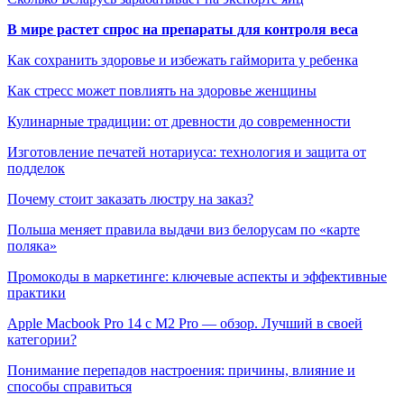
В мире растет спрос на препараты для контроля веса
Как сохранить здоровье и избежать гайморита у ребенка
Как стресс может повлиять на здоровье женщины
Кулинарные традиции: от древности до современности
Изготовление печатей нотариуса: технология и защита от
подделок
Почему стоит заказать люстру на заказ?
Польша меняет правила выдачи виз белорусам по «карте
поляка»
Промокоды в маркетинге: ключевые аспекты и эффективные
практики
Apple Macbook Pro 14 с M2 Pro — обзор. Лучший в своей
категории?
Понимание перепадов настроения: причины, влияние и
способы справиться