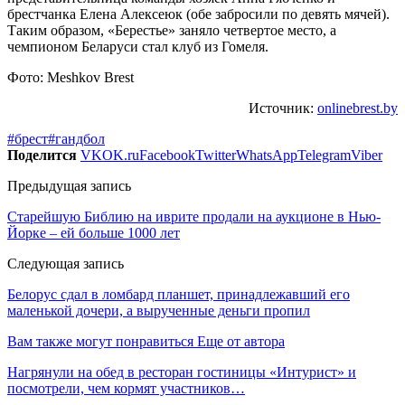
брестчанка Елена Алексеюк (обе забросили по девять мячей).
Таким образом, «Берестье» заняло четвертое место, а
чемпионом Беларуси стал клуб из Гомеля.
Фото: Meshkov Brest
Источник:
onlinebrest.by
#брест
#гандбол
Поделится
VK
OK.ru
Facebook
Twitter
WhatsApp
Telegram
Viber
Предыдущая запись
Старейшую Библию на иврите продали на аукционе в Нью-
Йорке – ей больше 1000 лет
Следующая запись
Белорус сдал в ломбард планшет, принадлежавший его
маленькой дочери, а вырученные деньги пропил
Вам также могут понравиться
Еще от автора
Нагрянули на обед в ресторан гостиницы «Интурист» и
посмотрели, чем кормят участников…