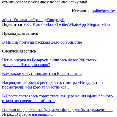
отминусовала почти две с половиной секунды!
Источник:
onlinebrest.by
#брест
#плавание
#рекорд
#шкурдай
Поделится
VK
OK.ru
Facebook
Twitter
WhatsApp
Telegram
Viber
Предыдущая запись
В Индии попугай раскрыл дело об убийстве
Следующая запись
Пенсионерка из Беларуси лишилась более 200 тысяч
долларов. Что произошло?
Вам также могут понравиться
Еще от автора
Нагрянули на обед в ресторан гостиницы «Интурист» и
посмотрели, чем кормят участников…
В Бресте состоялась торжественная церемония официального
открытия соревнований по…
Горячая поддержка трибун, атмосфера дружбы и уважения на
Играх. В Бресте наградили…