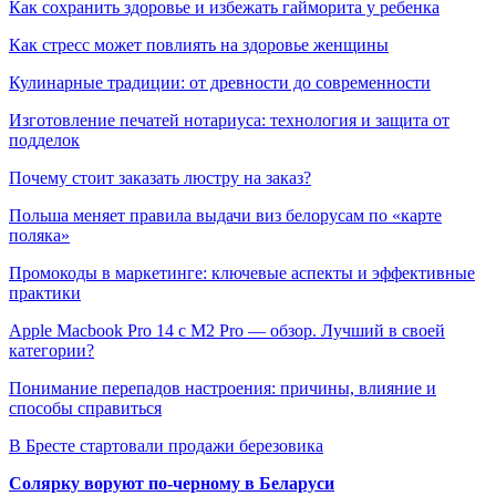
Как сохранить здоровье и избежать гайморита у ребенка
Как стресс может повлиять на здоровье женщины
Кулинарные традиции: от древности до современности
Изготовление печатей нотариуса: технология и защита от
подделок
Почему стоит заказать люстру на заказ?
Польша меняет правила выдачи виз белорусам по «карте
поляка»
Промокоды в маркетинге: ключевые аспекты и эффективные
практики
Apple Macbook Pro 14 с M2 Pro — обзор. Лучший в своей
категории?
Понимание перепадов настроения: причины, влияние и
способы справиться
В Бресте стартовали продажи березовика
Солярку воруют по-черному в Беларуси