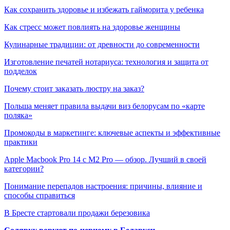
Как сохранить здоровье и избежать гайморита у ребенка
Как стресс может повлиять на здоровье женщины
Кулинарные традиции: от древности до современности
Изготовление печатей нотариуса: технология и защита от
подделок
Почему стоит заказать люстру на заказ?
Польша меняет правила выдачи виз белорусам по «карте
поляка»
Промокоды в маркетинге: ключевые аспекты и эффективные
практики
Apple Macbook Pro 14 с M2 Pro — обзор. Лучший в своей
категории?
Понимание перепадов настроения: причины, влияние и
способы справиться
В Бресте стартовали продажи березовика