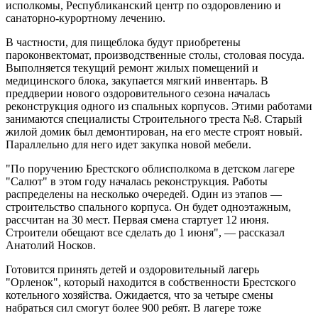
исполкомы, Республиканский центр по оздоровлению и
санаторно-курортному лечению.
В частности, для пищеблока будут приобретены
пароконвектомат, производственные столы, столовая посуда.
Выполняется текущий ремонт жилых помещений и
медицинского блока, закупается мягкий инвентарь. В
преддверии нового оздоровительного сезона началась
реконструкция одного из спальных корпусов. Этими работами
занимаются специалисты Строительного треста №8. Старый
жилой домик был демонтирован, на его месте строят новый.
Параллельно для него идет закупка новой мебели.
"По поручению Брестского облисполкома в детском лагере
"Салют" в этом году началась реконструкция. Работы
распределены на несколько очередей. Один из этапов —
строительство спального корпуса. Он будет одноэтажным,
рассчитан на 30 мест. Первая смена стартует 12 июня.
Строители обещают все сделать до 1 июня", — рассказал
Анатолий Носков.
Готовится принять детей и оздоровительный лагерь
"Орленок", который находится в собственности Брестского
котельного хозяйства. Ожидается, что за четыре смены
набраться сил смогут более 900 ребят. В лагере тоже