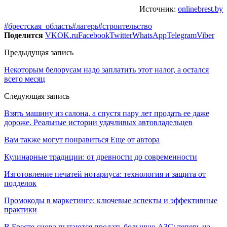
Источник:
onlinebrest.by
#брестская_область
#лагерь
#строительство
Поделится
VK
OK.ru
Facebook
Twitter
WhatsApp
Telegram
Viber
Предыдущая запись
Некоторым белорусам надо заплатить этот налог, а остался
всего месяц
Следующая запись
Взять машину из салона, а спустя пару лет продать ее даже
дороже. Реальные истории удачливых автовладельцев
Вам также могут понравиться
Еще от автора
Кулинарные традиции: от древности до современности
Изготовление печатей нотариуса: технология и защита от
подделок
Промокоды в маркетинге: ключевые аспекты и эффективные
практики
В Бресте снова пытаются продать большую АЗС: теперь на