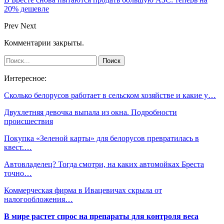
20% дешевле
Prev
Next
Комментарии закрыты.
Интересное:
Сколько белорусов работает в сельском хозяйстве и какие у…
Двухлетняя девочка выпала из окна. Подробности
происшествия
Покупка «Зеленой карты» для белорусов превратилась в
квест.…
Автовладелец? Тогда смотри, на каких автомойках Бреста
точно…
Коммерческая фирма в Ивацевичах скрыла от
налогообложения…
В мире растет спрос на препараты для контроля веса