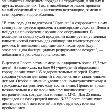
занимаются наведением порядка на территории, в жилых и
других помещениях. Так, в пищеблоке отремонтировали
малый обеденный зал и вытяжную вентиляцию, заменили
сети горячего водоснабжения.
"В этом году для подготовки "Орленка" к оздоровительному
сезону планируется привлечь и спонсорские средства. Деньги
пойдут на приобретение кухонного оборудования. В
помещении склада сухой продукции планируется установка
климатической системы для соблюдения температурного
режима. В помещения медицинских изоляторов будут
закуплены два бактерицидных рециркулятора воздуха", —
добавили в Брестском горисполкоме.
В целом в Бресте летом намерены оздоровить более 13,7 тыс.
детей. На каникулах на базе 94 учреждений образования
города организуют 135 оздоровительных лагерей. Будут
созданы условия для занятий с одаренными и талантливыми
детьми. Особое внимание уделят военно-патриотическому и
гражданско-патриотическому воспитанию. Провести время
познавательно и с пользой помогут военнослужащие,
пограничники, сотрудники милиции, МЧС. Для 25 юных
краеведов на базе средней школы №33 Бреста организуют
девятидневный палаточный лагерь с круглосуточным
пребыванием.