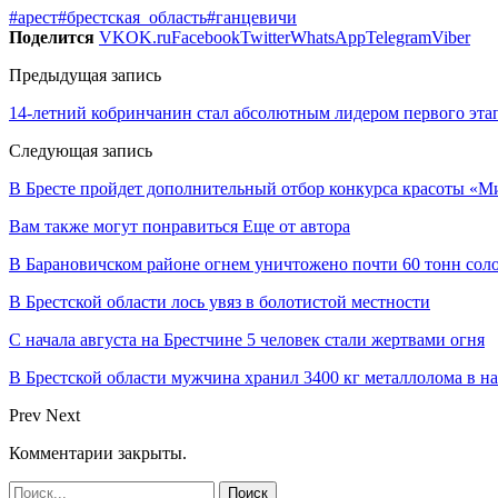
#арест
#брестская_область
#ганцевичи
Поделится
VK
OK.ru
Facebook
Twitter
WhatsApp
Telegram
Viber
Предыдущая запись
14-летний кобринчанин стал абсолютным лидером первого этап
Следующая запись
В Бресте пройдет дополнительный отбор конкурса красоты «М
Вам также могут понравиться
Еще от автора
В Барановичском районе огнем уничтожено почти 60 тонн сол
В Брестской области лось увяз в болотистой местности
С начала августа на Брестчине 5 человек стали жертвами огня
В Брестской области мужчина хранил 3400 кг металлолома в 
Prev
Next
Комментарии закрыты.