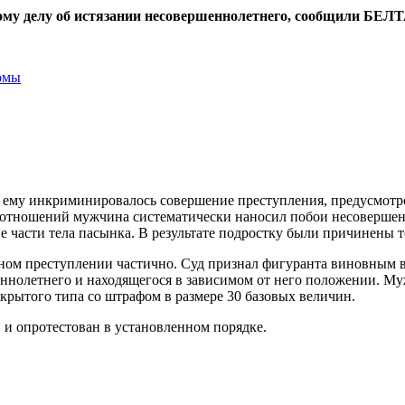
ому делу об истязании несовершеннолетнего, сообщили БЕЛТА
омы
му инкриминировалось совершение преступления, предусмотренн
х отношений мужчина систематически наносил побои несовершен
ие части тела пасынка. В результате подростку были причинены 
ном преступлении частично. Суд признал фигуранта виновным 
нолетнего и находящегося в зависимом от него положении. Муж
ткрытого типа со штрафом в размере 30 базовых величин.
 и опротестован в установленном порядке.