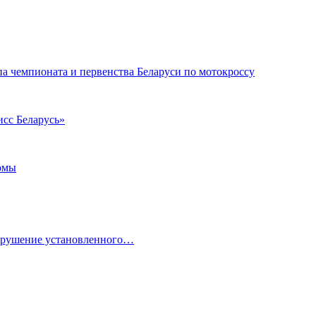
а чемпионата и первенства Беларуси по мотокроссу
исс Беларусь»
омы
нарушение установленного…