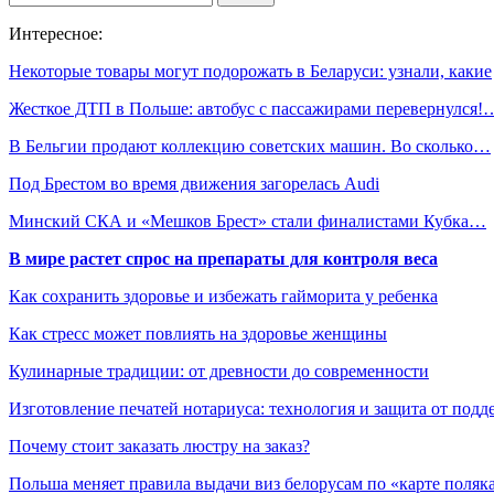
Интересное:
Некоторые товары могут подорожать в Беларуси: узнали, какие
Жесткое ДТП в Польше: автобус с пассажирами перевернулся!
В Бельгии продают коллекцию советских машин. Во сколько…
Под Брестом во время движения загорелась Audi
Минский СКА и «Мешков Брест» стали финалистами Кубка…
В мире растет спрос на препараты для контроля веса
Как сохранить здоровье и избежать гайморита у ребенка
Как стресс может повлиять на здоровье женщины
Кулинарные традиции: от древности до современности
Изготовление печатей нотариуса: технология и защита от подд
Почему стоит заказать люстру на заказ?
Польша меняет правила выдачи виз белорусам по «карте поляк