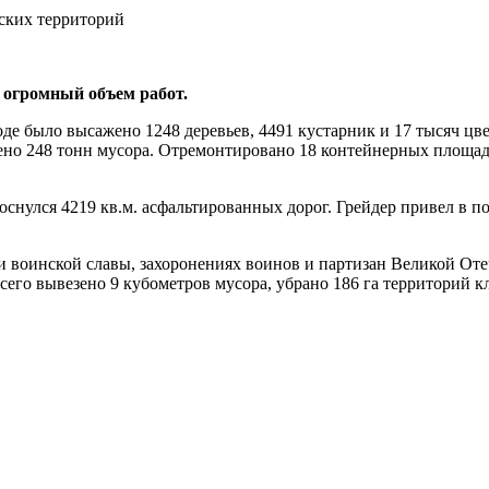
 огромный объем работ.
роде было высажено 1248 деревьев, 4491 кустарник и 17 тысяч цв
ено 248 тонн мусора. Отремонтировано 18 контейнерных площадо
снулся 4219 кв.м. асфальтированных дорог. Грейдер привел в п
и воинской славы, захоронениях воинов и партизан Великой Оте
Всего вывезено 9 кубометров мусора, убрано 186 га территорий к