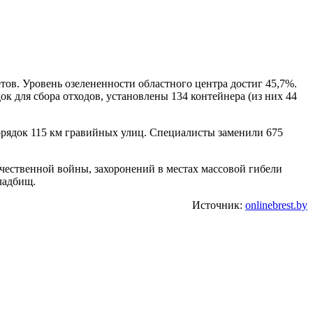
етов. Уровень озелененности областного центра достиг 45,7%.
к для сбора отходов, установлены 134 контейнера (из них 44
орядок 115 км гравийных улиц. Специалисты заменили 675
чественной войны, захоронений в местах массовой гибели
ладбищ.
Источник:
onlinebrest.by