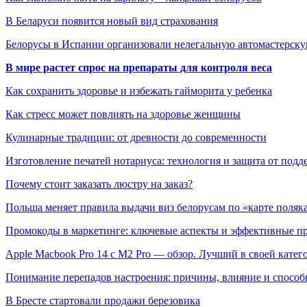
В Беларуси появится новый вид страхования
Белорусы в Испании организовали нелегальную автомастерск
В мире растет спрос на препараты для контроля веса
Как сохранить здоровье и избежать гайморита у ребенка
Как стресс может повлиять на здоровье женщины
Кулинарные традиции: от древности до современности
Изготовление печатей нотариуса: технология и защита от подд
Почему стоит заказать люстру на заказ?
Польша меняет правила выдачи виз белорусам по «карте поляк
Промокоды в маркетинге: ключевые аспекты и эффективные п
Apple Macbook Pro 14 с M2 Pro — обзор. Лучший в своей катег
Понимание перепадов настроения: причины, влияние и способ
В Бресте стартовали продажи березовика