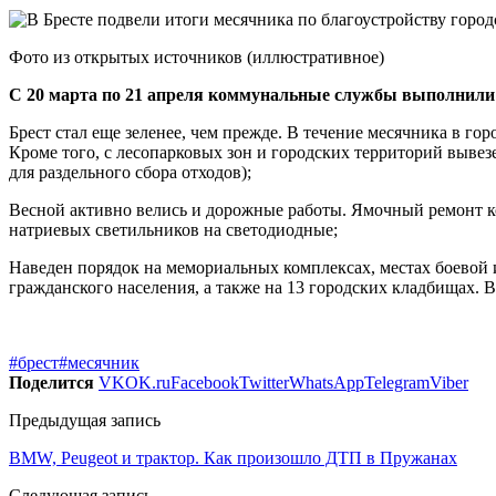
Фото из открытых источников (иллюстративное)
С 20 марта по 21 апреля коммунальные службы выполнили
Брест стал еще зеленее, чем прежде. В течение месячника в го
Кроме того, с лесопарковых зон и городских территорий вывез
для раздельного сбора отходов);
Весной активно велись и дорожные работы. Ямочный ремонт ко
натриевых светильников на светодиодные;
Наведен порядок на мемориальных комплексах, местах боевой 
гражданского населения, а также на 13 городских кладбищах. 
#брест
#месячник
Поделится
VK
OK.ru
Facebook
Twitter
WhatsApp
Telegram
Viber
Предыдущая запись
BMW, Peugeot и трактор. Как произошло ДТП в Пружанах
Следующая запись