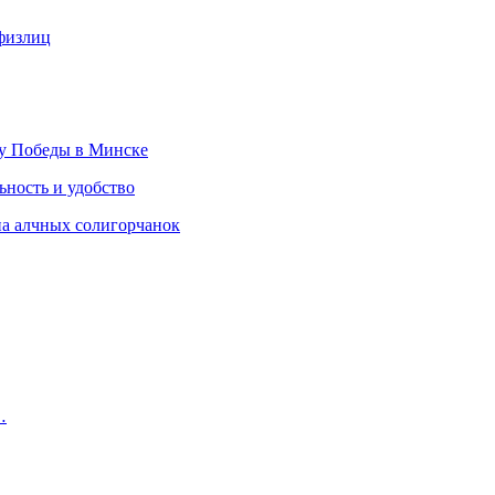
 физлиц
ту Победы в Минске
ность и удобство
на алчных солигорчанок
…