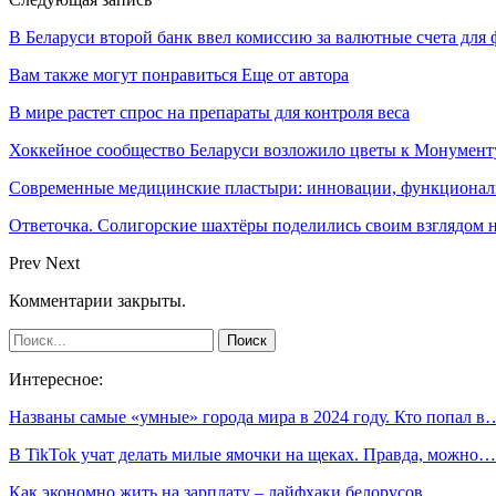
В Беларуси второй банк ввел комиссию за валютные счета для
Вам также могут понравиться
Еще от автора
В мире растет спрос на препараты для контроля веса
Хоккейное сообщество Беларуси возложило цветы к Монумен
Современные медицинские пластыри: инновации, функциональ
Ответочка. Солигорские шахтёры поделились своим взглядом 
Prev
Next
Комментарии закрыты.
Интересное:
Названы самые «умные» города мира в 2024 году. Кто попал в
В TikTok учат делать милые ямочки на щеках. Правда, можно…
Как экономно жить на зарплату – лайфхаки белорусов