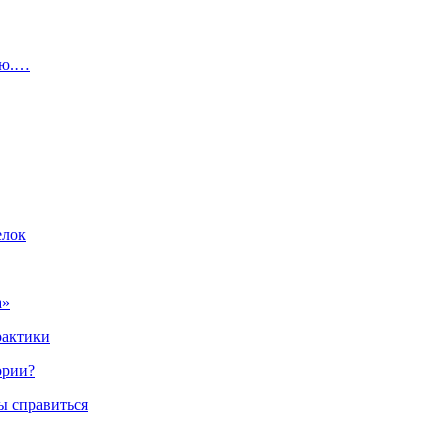
ую.…
елок
а»
рактики
ории?
ы справиться