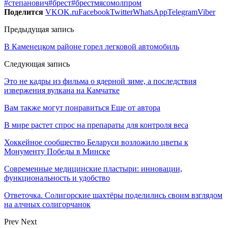
#cтепанович
#брест
#брестмясомолпром
Поделится
VK
OK.ru
Facebook
Twitter
WhatsApp
Telegram
Viber
Предыдущая запись
В Каменецком районе горел легковой автомобиль
Следующая запись
Это не кадры из фильма о ядерной зиме, а последствия
извержения вулкана на Камчатке
Вам также могут понравиться
Еще от автора
В мире растет спрос на препараты для контроля веса
Хоккейное сообщество Беларуси возложило цветы к
Монументу Победы в Минске
Современные медицинские пластыри: инновации,
функциональность и удобство
Ответочка. Солигорские шахтёры поделились своим взглядом
на алчных солигорчанок
Prev
Next