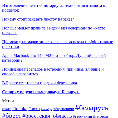
Изготовление печатей нотариуса: технология и защита от
подделок
Почему стоит заказать люстру на заказ?
Польша меняет правила выдачи виз белорусам по «карте
поляка»
Промокоды в маркетинге: ключевые аспекты и эффективные
практики
Apple Macbook Pro 14 с M2 Pro — обзор. Лучший в своей
категории?
Понимание перепадов настроения: причины, влияние и
способы справиться
В Бресте стартовали продажи березовика
Солярку воруют по-черному в Беларуси
Метки
#беларусь
#tochka
#авто
#барановичи
#blizko
#автобус
#брест
#брестская_область
#гибель
#германия