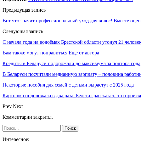
Предыдущая запись
Вот что значит профессиональный уход для волос! Вместе оц
Следующая запись
С начала года на водоёмах Брестской области утонул 21 челове
Вам также могут понравиться
Еще от автора
Кредиты в Беларуси подорожали до максимума за полтора года
В Беларуси посчитали медианную зарплату – половина работн
Некоторые пособия для семей с детьми вырастут с 2025 года
Картошка подорожала в два раза. Белстат рассказал, что проис
Prev
Next
Комментарии закрыты.
Интересное: