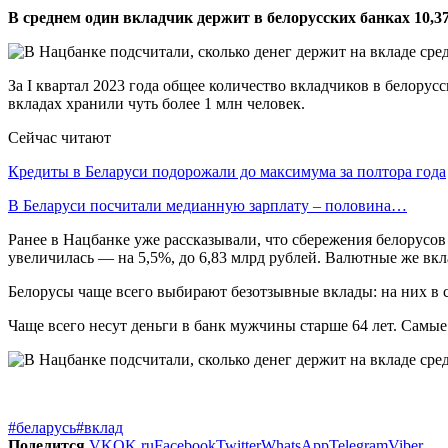
В среднем один вкладчик держит в белорусских банках 10,3
За I квартал 2023 года общее количество вкладчиков в белорус
вкладах хранили чуть более 1 млн человек.
Сейчас читают
Кредиты в Беларуси подорожали до максимума за полтора года
В Беларуси посчитали медианную зарплату – половина…
Ранее в Нацбанке уже рассказывали, что сбережения белорусов
увеличилась — на 5,5%, до 6,83 млрд рублей. Валютные же вкл
Белорусы чаще всего выбирают безотзывные вклады: на них в с
Чаще всего несут деньги в банк мужчины старше 64 лет. Самые
#беларусь
#вклад
Поделится
VK
OK.ru
Facebook
Twitter
WhatsApp
Telegram
Viber