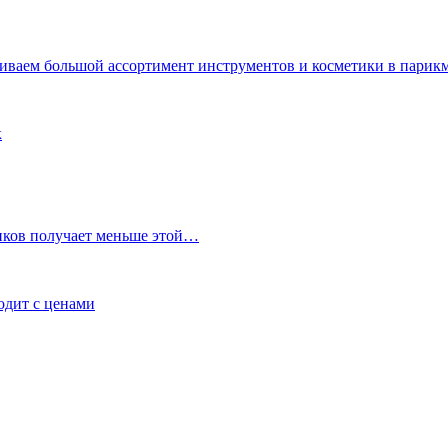
ениваем большой ассортимент инструментов и косметики в пари
к
иков получает меньше этой…
ходит с ценами