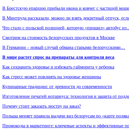
В Брестскую епархию прибыли икона и ковчег с частицей мо
В Минтруда рассказали, можно ли взять декретный отпуск, ес
Что стало с польской полицией, которую «прошил» автобус из
Смотрим на стоимость белорусских продуктов в Москве
В Германии – новый случай обмана старыми белорусскими…
В мире растет спрос на препараты для контроля веса
Как сохранить здоровье и избежать гайморита у ребенка
Как стресс может повлиять на здоровье женщины
Кулинарные традиции: от древности до современности
Изготовление печатей нотариуса: технология и защита от подд
Почему стоит заказать люстру на заказ?
Польша меняет правила выдачи виз белорусам по «карте поляк
Промокоды в маркетинге: ключевые аспекты и эффективные п