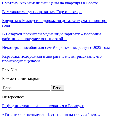
Смотрим, как изменились цены на квартиры в Бресте
Вам также могут понравиться
Еще от автора
Кредиты в Беларуси подорожали до максимума за полтора
года
В Беларуси посчитали медианную зарплату – половина
работников получает меньше этой…
Некоторые пособия для семей с детьми вырастут с 2025 года
Картошка подорожала в два раза. Белстат рассказал, что
происходит с ценами
Prev
Next
Комментарии закрыты.
Интересное:
Ещё один странный знак появился в Беларуси
«Титаник» разрушается. Часть перил на носу лайнера…