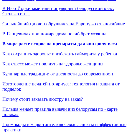
В Нью-Йорке заметили популярный белорусский квас.
Сколько он…
Сильнейший циклон обрушился на Европу – есть погибшие
В Ганцевичах при пожаре дома погиб брат хозяина
В мире растет спрос на препараты для контроля веса
Как сохранить здоровье и избежать гайморита у ребенка
Как стресс может повлиять на здоровье женщины
Кулинарные традиции: от древности до современности
Изготовление печатей нотариуса: технология и защита от
подделок
Почему стоит заказать люстру на заказ?
Польша меняет правила выдачи виз белорусам по «карте
поляка»
Промокоды в маркетинге: ключевые аспекты и эффективные
практики