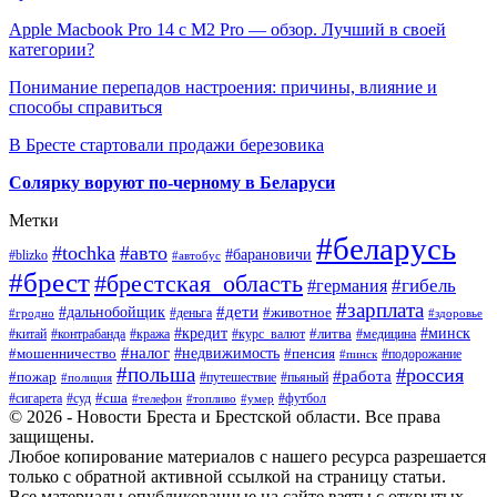
Apple Macbook Pro 14 с M2 Pro — обзор. Лучший в своей
категории?
Понимание перепадов настроения: причины, влияние и
способы справиться
В Бресте стартовали продажи березовика
Солярку воруют по-черному в Беларуси
Метки
#беларусь
#tochka
#авто
#барановичи
#blizko
#автобус
#брест
#брестская_область
#гибель
#германия
#зарплата
#дети
#дальнобойщик
#животное
#деньга
#гродно
#здоровье
#минск
#кредит
#китай
#контрабанда
#кража
#курс_валют
#литва
#медицина
#налог
#недвижимость
#мошенничество
#пенсия
#пинск
#подорожание
#польша
#россия
#работа
#пожар
#путешествие
#пьяный
#полиция
#сша
#сигарета
#суд
#футбол
#телефон
#топливо
#умер
© 2026 - Новости Бреста и Брестской области. Все права
защищены.
Любое копирование материалов с нашего ресурса разрешается
только с обратной активной ссылкой на страницу статьи.
Все материалы опубликованные на сайте взяты с открытых