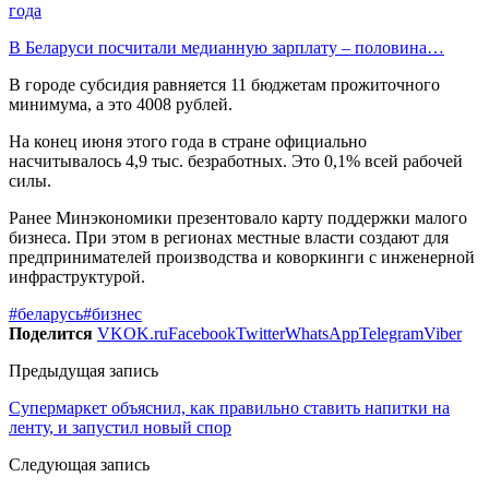
года
В Беларуси посчитали медианную зарплату – половина…
В городе субсидия равняется 11 бюджетам прожиточного
минимума, а это 4008 рублей.
На конец июня этого года в стране официально
насчитывалось 4,9 тыс. безработных. Это 0,1% всей рабочей
силы.
Ранее Минэкономики презентовало карту поддержки малого
бизнеса. При этом в регионах местные власти создают для
предпринимателей производства и коворкинги с инженерной
инфраструктурой.
#беларусь
#бизнес
Поделится
VK
OK.ru
Facebook
Twitter
WhatsApp
Telegram
Viber
Предыдущая запись
Супермаркет объяснил, как правильно ставить напитки на
ленту, и запустил новый спор
Следующая запись