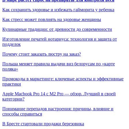
Как сохранить здоровье и избежать гайморита у ребенка
Как стресс может повлиять на здоровье женщины
Кулинарные традиции: от древности до современности
Изготовление печатей нотариуса: технология и защита от
подделок
Почему стоит заказать люстру на заказ?
Польша меняет правила выдачи виз белорусам по «карте
поляка»
Промокоды в маркетинге: ключевые аспекты и эффективные
практики
Apple Macbook Pro 14 с M2 Pro — обзор. Лучший в своей
категории?
Понимание перепадов настроения: причины, влияние и
способы справиться
В Бресте стартовали продажи березовика