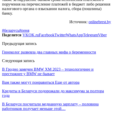
поручения на перечисление платежей в бюджет либо решения
налогового органа о взыскании налога, сбора (пошлины)
банку.
Источник:
onlinebrest.by
#беларусь
#пеня
Поделится
VK
OK.ru
Facebook
Twitter
WhatsApp
Telegram
Viber
Предыдущая запись
Гинеколог развеяла два главных мифа о беременности
Следующая запись
В Гродно замечен BMW XM 2023 – технологичнее и
престижнее у BMW не бывает
Вам также могут понравиться
Еще от автора
Кредиты в Беларуси подорожали до максимума за полтора
года
В Беларуси посчитали медианную зарплату – половина
работников получает меньше этой…