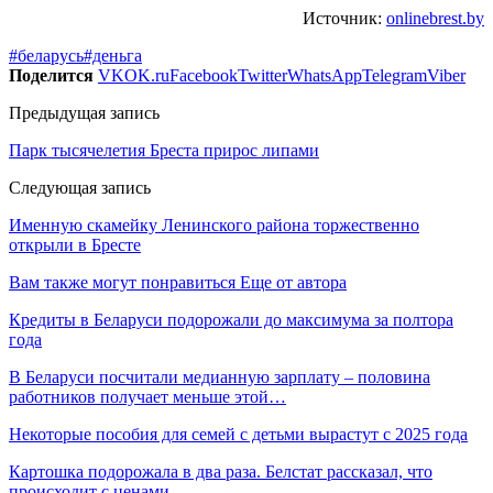
Источник:
onlinebrest.by
#беларусь
#деньга
Поделится
VK
OK.ru
Facebook
Twitter
WhatsApp
Telegram
Viber
Предыдущая запись
Парк тысячелетия Бреста прирос липами
Следующая запись
Именную скамейку Ленинского района торжественно
открыли в Бресте
Вам также могут понравиться
Еще от автора
Кредиты в Беларуси подорожали до максимума за полтора
года
В Беларуси посчитали медианную зарплату – половина
работников получает меньше этой…
Некоторые пособия для семей с детьми вырастут с 2025 года
Картошка подорожала в два раза. Белстат рассказал, что
происходит с ценами