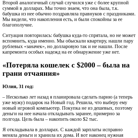
Второй аналогичный случай случился уже с более крупной
суммой в долларах. Мы точно знаем, что она была, т.к.
бабушка из нее обычно поздравляла правнуков с праздниками.
Мы видели, что накопления есть, и были спокойны за ее
благополучие.
Ситуация повторилась: бабушка куда-то спрятала, но не может
вспомнить, куда именно. Мы обыскали квартиру, нашли пару
рублевых «заначек», но долларовую так и не нашли. После
капремонта особых надежд на ее обнаружение уже нет.
«Потеряла кошелек с $2000 – была на
грани отчаяния»
Юлия, 31 год:
– Несколько лет назад я планировала сделать парню (а теперь
уже мужу) подарок на Новый год. Решила, что выберу ему
новый игровой компьютер. Покупка не из дешевых, поэтому
деньги на нее начала откладывать заранее, примерно за
полгода. Цель была – накопить около $2 тыс.
Я откладывала в долларах. С каждой зарплаты исправно
меняла деньги и хранила их дома. И вот наконец нужная