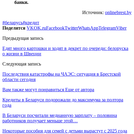
банки.
Источник:
onlinebrest.by
#беларусь
#кредит
Поделится
VK
OK.ru
Facebook
Twitter
WhatsApp
Telegram
Viber
Предыдущая запись
Едят много картошки и ходят в декрет по очереди: белоруска
о жизни в Швеции
Следующая запись
Последствия катастрофы на ЧАЭС: ситуация в Брестской
области сегодня
Вам также могут понравиться
Еще от автора
Кредиты в Беларуси подорожали до максимума за полтора
года
В Беларуси посчитали медианную зарплату – половина
работников получает меньше этой…
Некоторые пособия для семей с детьми вырастут с 2025 года