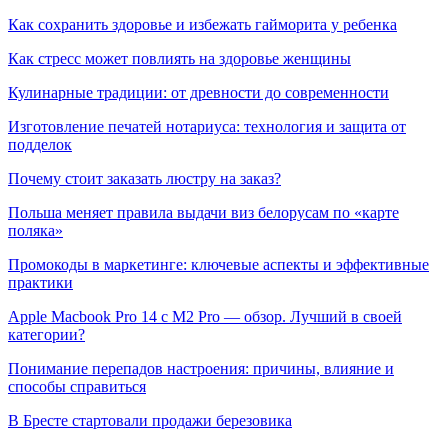
Как сохранить здоровье и избежать гайморита у ребенка
Как стресс может повлиять на здоровье женщины
Кулинарные традиции: от древности до современности
Изготовление печатей нотариуса: технология и защита от
подделок
Почему стоит заказать люстру на заказ?
Польша меняет правила выдачи виз белорусам по «карте
поляка»
Промокоды в маркетинге: ключевые аспекты и эффективные
практики
Apple Macbook Pro 14 с M2 Pro — обзор. Лучший в своей
категории?
Понимание перепадов настроения: причины, влияние и
способы справиться
В Бресте стартовали продажи березовика