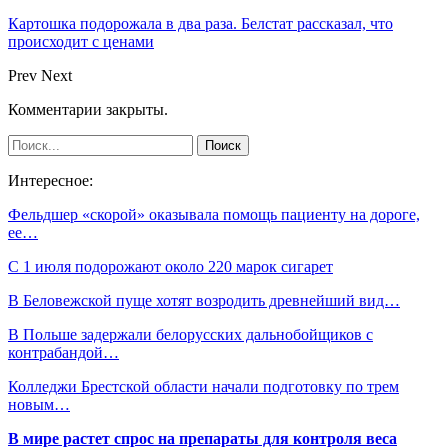
Картошка подорожала в два раза. Белстат рассказал, что
происходит с ценами
Prev
Next
Комментарии закрыты.
Интересное:
Фельдшер «скорой» оказывала помощь пациенту на дороге,
ее…
С 1 июля подорожают около 220 марок сигарет
В Беловежской пуще хотят возродить древнейший вид…
В Польше задержали белорусских дальнобойщиков с
контрабандой…
Колледжи Брестской области начали подготовку по трем
новым…
В мире растет спрос на препараты для контроля веса