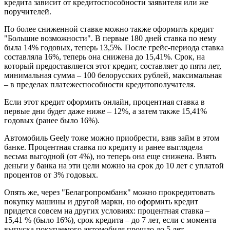
кредита зависит от кредитоспособности заявителя или же
поручителей.
По более сниженной ставке можно также оформить кредит
"Большие возможности". В первые 180 дней ставка по нему
была 14% годовых, теперь 13,5%. После грейс-периода ставка
составляла 16%, теперь она снижена до 15,41%. Срок, на
который предоставляется этот кредит, составляет до пяти лет,
минимальная сумма – 100 белорусских рублей, максимальная
– в пределах платежеспособности кредитополучателя.
Если этот кредит оформить онлайн, процентная ставка в
первые дни будет даже ниже – 12%, а затем также 15,41%
годовых (ранее было 16%).
Автомобиль Geely тоже можно приобрести, взяв займ в этом
банке. Процентная ставка по кредиту и ранее выглядела
весьма выгодной (от 4%), но теперь она еще снижена. Взять
деньги у банка на эти цели можно на срок до 10 лет с уплатой
процентов от 3% годовых.
Опять же, через "Белагропромбанк" можно прокредитовать
покупку машины и другой марки, но оформить кредит
придется совсем на других условиях: процентная ставка –
15,41 % (было 16%), срок кредита – до 7 лет, если с момента
выпуска покупаемого автомобиля прошло до 5 лет